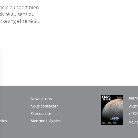
acle au sport bien-
sivité au sens du
rketing effréné à...
Numé
Newsletters
Nous contacter
CNRS
n
Plan du site
n°32
lles
Mentions légales
Voir 