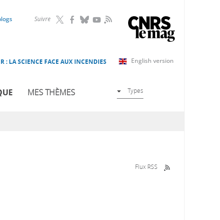
RSS
blogs
Suivre
English version
R : LA SCIENCE FACE AUX INCENDIES
Types
QUE
MES THÈMES
Flux RSS