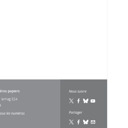
ros papiers
Nous suivre
 lemag 324
4
Partager
tous les numéros