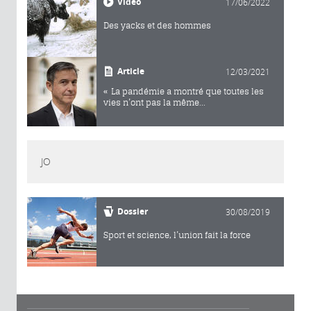
Vidéo
17/06/2022
Des yacks et des hommes
Article
12/03/2021
« La pandémie a montré que toutes les
vies n’ont pas la même...
JO
Dossier
30/08/2019
Sport et science, l’union fait la force