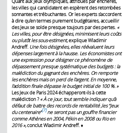
Quant aux Jeux olympiques, attribués par enchères,
les villes qui candidatent en espèrent des retombées
sonnantes et trébuchantes. Or les experts s’accordent
à dire qu’en termes purement budgétaires, accueillir
des Jeux se solde presque toujours par des pertes.
«
Les villes, pour être désignées, minimisent leurs coûts
ou plutôt les sous-estiment,
explique Wladimir
Andreff.
Une fois désignées, elles réévaluent leurs
dépenses largement à la hausse. Les économistes ont
une expression pour désigner ce phénomène de
dépassement presque systématique des budgets : la
malédiction du gagnant des enchères. On remporte
les enchères mais on perd de l’argent. En moyenne,
l’addition finale dépasse le budget initial de 100 %. »
Les Jeux de Paris 2024 échapperont-ils à cette
malédiction ?
« À ce jour, tout semble indiquer qu’à
défaut de battre des records de rentabilité ,les “Jeux
7
du centenaire”
ne seront pas un gouffre financier
comme Athènes en 2004, Pékin en 2008 ou Rio en
2016 »,
conclut Wladimir Andreff. ♦