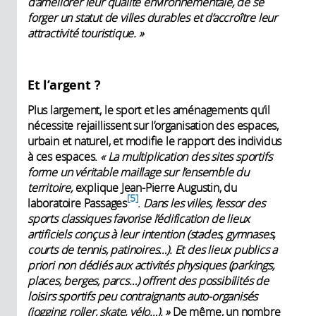
d’améliorer leur qualité environnementale, de se
forger un statut de villes durables et d’accroître leur
attractivité touristique. »
Et l’argent ?
Plus largement, le sport et les aménagements qu’il
nécessite rejaillissent sur l’organisation des espaces,
urbain et naturel, et modifie le rapport des individus
à ces espaces.
« La multiplication des sites sportifs
forme un véritable maillage sur l’ensemble du
territoire,
explique Jean-Pierre Augustin, du
5
laboratoire Passages
.
Dans les villes, l’essor des
sports classiques favorise l’édification de lieux
artificiels conçus à leur intention (stades, gymnases,
courts de tennis, patinoires…). Et des lieux publics a
priori non dédiés aux activités physiques (parkings,
places, berges, parcs…) offrent des possibilités de
loisirs sportifs peu contraignants auto-organisés
(jogging, roller, skate, vélo…). »
De même, un nombre