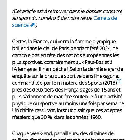
(Cet article est à retrouver dans le dossier consacré
au sport du numéro 6 de notre revue
Carnets de
science
)
(link is external)
Certes, la France, qui verra la flamme olympique
briller dans le ciel de Paris pendant l’été 2024, ne
caracole pas en tête des nations européennes les
plus sportives, contrairement aux Pays-Bas et à
l’Allemagne. Il n’empêche ! Selon la dernière grande
enquête sur la pratique sportive dans l’Hexagone,
1
commanditée par le ministère des Sports (2018)
,
près des deux tiers des Français âgés de 15 ans et
plus s’adonnent de manière soutenue à une activité
physique ou sportive au moins une fois par semaine.
Un chiffre rassurant, lorsqu’on sait que ces adeptes
n’étaient que 30 % dans les années 1960.
Chaque week-end, par ailleurs, des dizaines de