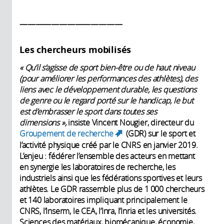
—————————————
Les chercheurs mobilisés
« Qu’il s’agisse de sport bien-être ou de haut niveau
(pour améliorer les performances des athlètes), des
liens avec le développement durable, les questions
de genre ou le regard porté sur le handicap, le but
est d’embrasser le sport dans toutes ses
dimensions »,
insiste Vincent Nougier, directeur du
Groupement de recherche
(GDR) sur le sport et
(link is external)
l’activité physique créé par le CNRS en janvier 2019.
L’enjeu : fédérer l’ensemble des acteurs en mettant
en synergie les laboratoires de recherche, les
industriels ainsi que les fédérations sportives et leurs
athlètes. Le GDR rassemble plus de 1 000 chercheurs
et 140 laboratoires impliquant principalement le
CNRS, l’Inserm, le CEA, l’Inra, l’Inria et les universités.
Sciences des matériaux, biomécanique, économie,