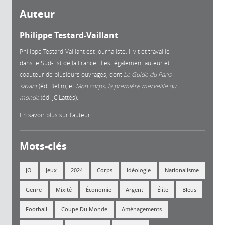
Auteur
Philippe Testard-Vaillant
Philippe Testard-Vaillant est journaliste. Il vit et travaille
dans le Sud-Est de la France. Il est également auteur et
coauteur de plusieurs ouvrages, dont
Le Guide du Paris
savant
(éd. Belin), et
Mon corps, la première merveille du
monde
(éd. JC Lattès).
En savoir plus sur l'auteur
Mots-clés
JO
Jeux
2024
Corps
Idéologie
Nationalisme
Genre
Mixité
Économie
Argent
Élite
Bleus
Football
Coupe Du Monde
Aménagements