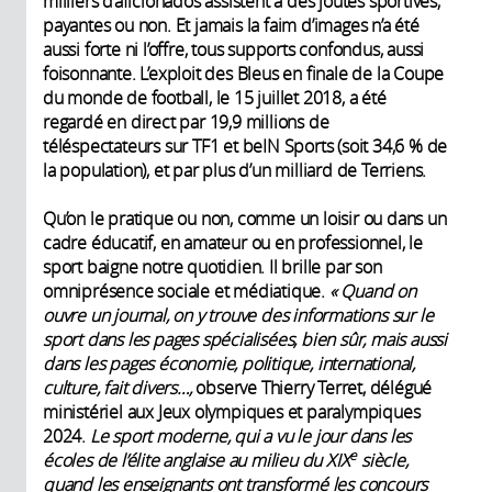
milliers d’aficionados assistent à des joutes sportives,
payantes ou non. Et jamais la faim d’images n’a été
aussi forte ni l’offre, tous supports confondus, aussi
foisonnante. L’exploit des Bleus en finale de la Coupe
du monde de football, le 15 juillet 2018, a été
regardé en direct par 19,9 millions de
téléspectateurs sur TF1 et beIN Sports (soit 34,6 % de
la population), et par plus d’un milliard de Terriens.
Qu’on le pratique ou non, comme un loisir ou dans un
cadre éducatif, en amateur ou en professionnel, le
sport baigne notre quotidien. Il brille par son
omniprésence sociale et médiatique.
« Quand on
ouvre un journal, on y trouve des informations sur le
sport dans les pages spécialisées, bien sûr, mais aussi
dans les pages économie, politique, international,
culture, fait divers…,
observe Thierry Terret, délégué
ministériel aux Jeux olympiques et paralympiques
2024.
Le sport moderne, qui a vu le jour dans les
e
écoles de l’élite anglaise au milieu du XIX
siècle,
quand les enseignants ont transformé les concours