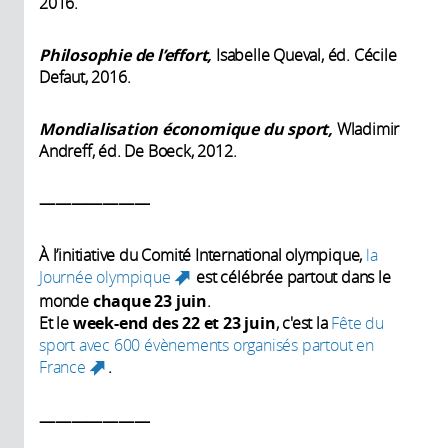
2016.
Philosophie de l’effort,
Isabelle Queval, éd. Cécile
Defaut, 2016.
Mondialisation économique du sport,
Wladimir
Andreff, éd. De Boeck, 2012.
———————
À l’initiative du Comité International olympique,
la
Journée olympique
est célébrée partout dans le
(link is external)
monde
chaque 23 juin
.
Et le
week-end des 22 et 23 juin
, c'est la
Fête du
sport avec 600 évènements organisés partout en
France
.
(link is external)
———————