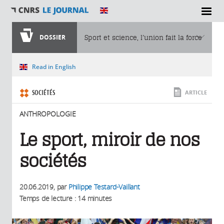
SECTIONS
DOSSIER
Sport et science, l’union fait la force
Vous êtes ici
Read in English
SOCIÉTÉS
ARTICLE
ANTHROPOLOGIE
Le sport, miroir de nos
sociétés
20.06.2019
, par
Philippe Testard-Vaillant
Temps de lecture : 14 minutes