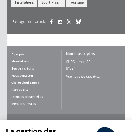
Installations
Sport-Plaisir
Tourisme
Partager cet article
(link is external)
(link is external)
(link is external)
Numéros papiers
À propos
Newsletters
CNRS lemag 324
n°324
Équipe / crédits
Nous contacter
Voir tous les numéros
Charte d'utilisation
Plan du site
Données personnelles
Mentions légales
Nous suivre
Partager
La gestion des