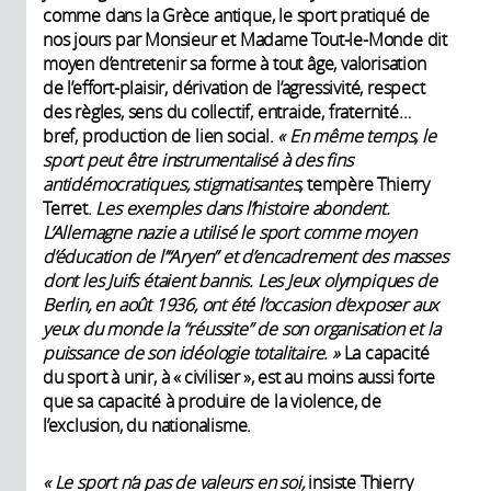
comme dans la Grèce antique, le sport pratiqué de
nos jours par Monsieur et Madame Tout-le-Monde dit
moyen d’entretenir sa forme à tout âge, valorisation
de l’effort-plaisir, dérivation de l’agressivité, respect
des règles, sens du collectif, entraide, fraternité…
bref, production de lien social.
« En même temps, le
sport peut être instrumentalisé à des fins
antidémocratiques, stigmatisantes,
tempère Thierry
Terret.
Les exemples dans l’histoire abondent.
L’Allemagne nazie a utilisé le sport comme moyen
d’éducation de l’“Aryen” et d’encadrement des masses
dont les Juifs étaient bannis. Les Jeux olympiques de
Berlin, en août 1936, ont été l’occasion d’exposer aux
yeux du monde la “réussite” de son organisation et la
puissance de son idéologie totalitaire. »
La capacité
du sport à unir, à « civiliser », est au moins aussi forte
que sa capacité à produire de la violence, de
l’exclusion, du nationalisme.
« Le sport n’a pas de valeurs en soi,
insiste Thierry