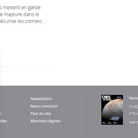
s mettent en garde
le majeure dans le
écurise les connexi...
Numé
Newsletters
Nous contacter
CNRS
n
Plan du site
n°32
lles
Mentions légales
Voir 