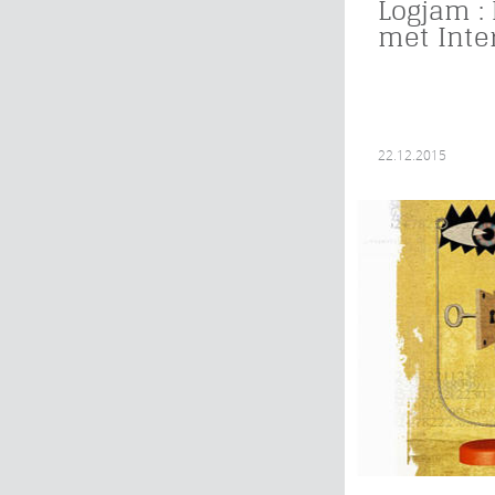
Logjam : l
met Inte
22.12.2015