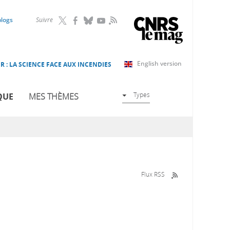
RSS
blogs
Suivre
English version
R : LA SCIENCE FACE AUX INCENDIES
Types
QUE
MES THÈMES
Flux RSS