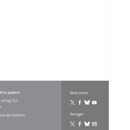
ros papiers
Nous suivre
 lemag 324
4
Partager
tous les numéros