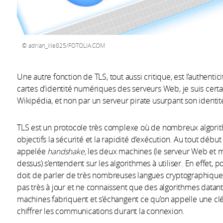
adrian_ilie825/FOTOLIA.COM
Une autre fonction de TLS, tout aussi critique, est l’authentic
cartes d’identité numériques des serveurs Web, je suis certa
Wikipédia, et non par un serveur pirate usurpant son identit
TLS est un protocole très complexe où de nombreux algori
objectifs la sécurité et la rapidité d’exécution. Au tout dé
appelée
handshake,
les deux machines (le serveur Web et m
dessus) s’entendent sur les algorithmes à utiliser. En effet, p
doit de parler de très nombreuses langues cryptographique
pas très à jour et ne connaissent que des algorithmes datant 
machines fabriquent et s’échangent ce qu’on appelle une clé 
chiffrer les communications durant la connexion.