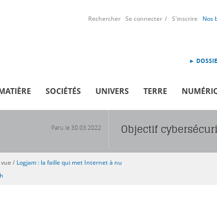
Rechercher
Se connecter
S'inscrire
Nos 
► DOSSIE
MATIÈRE
SOCIÉTÉS
UNIVERS
TERRE
NUMÉRI
Objectif cybersécur
Paru le
30.03.2022
R
 vue
/
Logjam : la faille qui met Internet à nu
sh