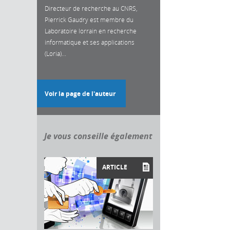
Directeur de recherche au CNRS,
Pierrick Gaudry est membre du
Laboratoire lorrain en recherche
informatique et ses applications
(Loria)...
Voir la page de l'auteur
Je vous conseille également
ARTICLE