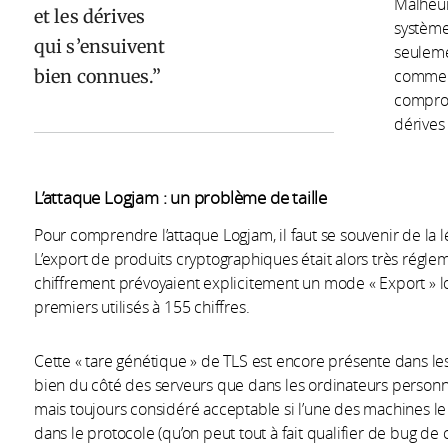
Malheur
et les dérives
système
qui s’ensuivent
seuleme
bien connues.
comme d
comprom
dérives
L’attaque Logjam : un problème de taille
Pour comprendre l’attaque Logjam, il faut se souvenir de la l
L’export de produits cryptographiques était alors très régl
chiffrement prévoyaient explicitement un mode « Export » lo
premiers utilisés à 155 chiffres.
Cette « tare génétique » de TLS est encore présente dans les 
bien du côté des serveurs que dans les ordinateurs personne
mais toujours considéré acceptable si l’une des machines 
dans le protocole (qu’on peut tout à fait qualifier de bug de