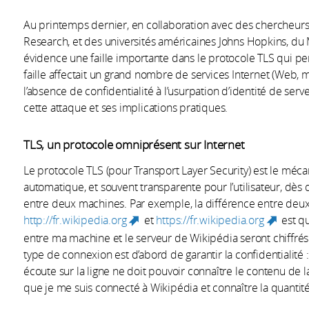
Au printemps dernier, en collaboration avec des chercheurs 
Research, et des universités américaines Johns Hopkins, du
évidence une faille importante dans le protocole TLS qui pe
faille affectait un grand nombre de services Internet (Web, m
l’absence de confidentialité à l’usurpation d’identité de serv
cette attaque et ses implications pratiques.
TLS, un protocole omniprésent sur Internet
Le protocole TLS (pour Transport Layer Security) est le mé
automatique, et souvent transparente pour l’utilisateur, dès
entre deux machines. Par exemple, la différence entre deu
http://fr.wikipedia.org
et
https://fr.wikipedia.org
est qu
(link is external)
(link 
entre ma machine et le serveur de Wikipédia seront chiffrés
type de connexion est d’abord de garantir la confidentialité 
écoute sur la ligne ne doit pouvoir connaître le contenu de 
que je me suis connecté à Wikipédia et connaître la quantité