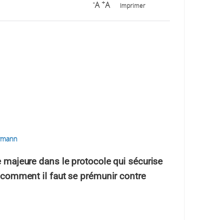
-
+
A
A
Imprimer
ermann
e majeure dans le protocole qui sécurise
t comment il faut se prémunir contre