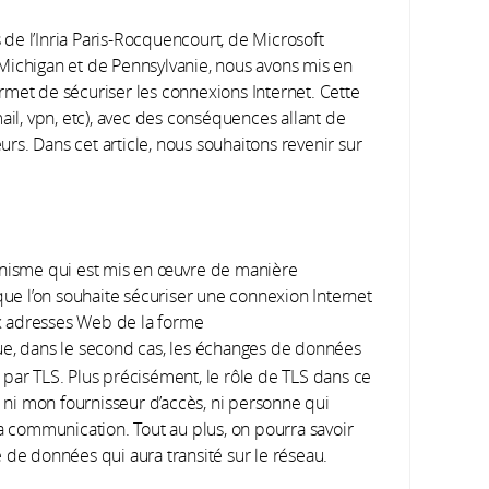
de l’Inria Paris-Rocquencourt, de Microsoft
 Michigan et de Pennsylvanie, nous avons mis en
rmet de sécuriser les connexions Internet. Cette
ail, vpn, etc), avec des conséquences allant de
eurs. Dans cet article, nous souhaitons revenir sur
canisme qui est mis en œuvre de manière
 que l’on souhaite sécuriser une connexion Internet
x adresses Web de la forme
e, dans le second cas, les échanges de données
is external)
 par TLS. Plus précisément, le rôle de TLS dans ce
: ni mon fournisseur d’accès, ni personne qui
la communication. Tout au plus, on pourra savoir
 de données qui aura transité sur le réseau.