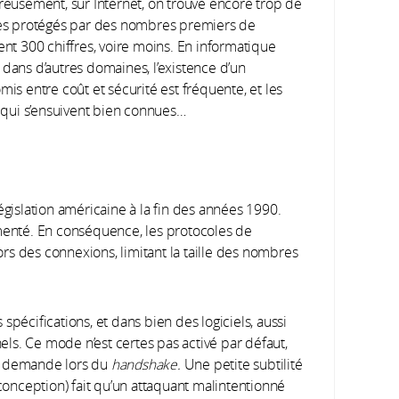
eusement, sur Internet, on trouve encore trop de
s protégés par des nombres premiers de
nt 300 chiffres, voire moins. En informatique
ans d’autres domaines, l’existence d’un
is entre coût et sécurité est fréquente, et les
 qui s’ensuivent bien connues…
égislation américaine à la fin des années 1990.
ementé. En conséquence, les protocoles de
rs des connexions, limitant la taille des nombres
spécifications, et dans bien des logiciels, aussi
ls. Ce mode n’est certes pas activé par défaut,
le demande lors du
handshake.
Une petite subtilité
 conception) fait qu’un attaquant malintentionné