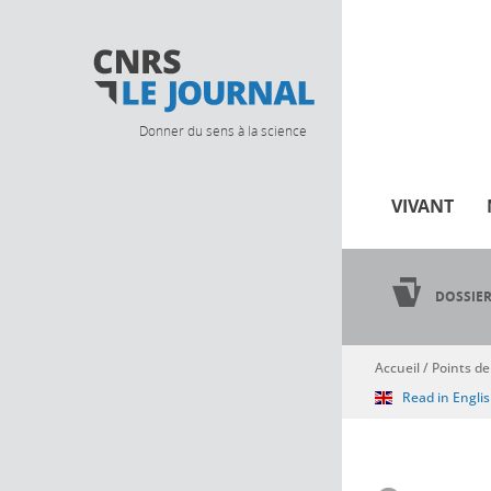
Donner du sens à la science
VIVANT
DOSSIE
Accueil
/
Points de
Vous êtes ici
Read in Engli