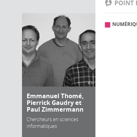
POINT 
NUMÉRIQ
© DR
Emmanuel Thomé,
Pierrick Gaudry et
Paul Zimmermann
Chercheurs en sciences
informatiques