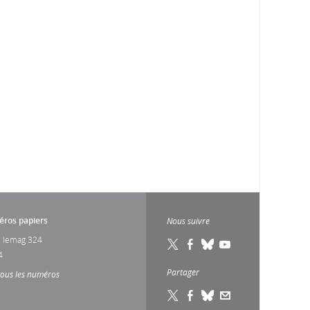
ros papiers
Nous suivre
 lemag 324
4
Partager
tous les numéros