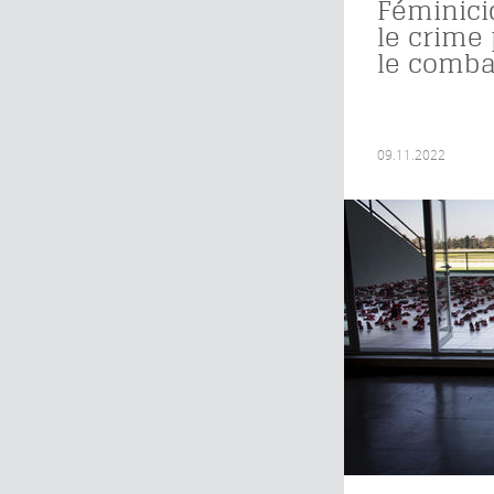
Féminici
le crime
le comba
09.11.2022