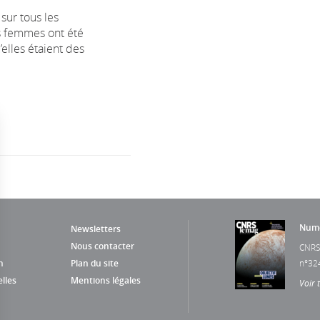
sur tous les
s femmes ont été
elles étaient des
Numé
Newsletters
Nous contacter
CNRS
n
Plan du site
n°32
lles
Mentions légales
Voir 