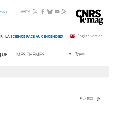
RSS
blogs
Suivre
English version
R : LA SCIENCE FACE AUX INCENDIES
Types
QUE
MES THÈMES
Flux RSS