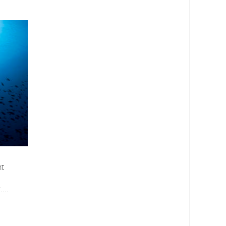
nt
...