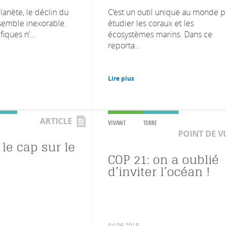
planète, le déclin du
C’est un outil unique au monde 
 semble inexorable.
étudier les coraux et les
fiques n’...
écosystèmes marins. Dans ce
reporta...
Lire plus
ARTICLE
VIVANT
TERRE
POINT DE V
le cap sur le
COP 21: on a oublié
d’inviter l’océan !
04.06.2015