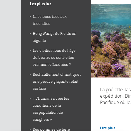
Les plus lus
La science face aux
incendies
Hong Wang : de Fields en
aiguille
Les civilisations de l’âge
du bronze se sont-elles
vraiment effondrées ?
Réchauffement climatique :
une preuve glaçante refait
La goélette Ta
surface
expédition. Dir
« L’humain a créé les
Pacifique où les
conditions de la
surpopulation de
sangliers »
Lire plus
Des pommes de terre