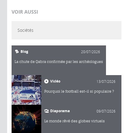
VOIR AUSSI
Sociétés
Blog
20/07/2026
La chute de Qabra confirmée par les archéologues
Vidéo
13/07/2026
Pourquoi le football est-il si populaire ?
Diaporama
09/07/2026
Le monde rêvé des globes virtuels