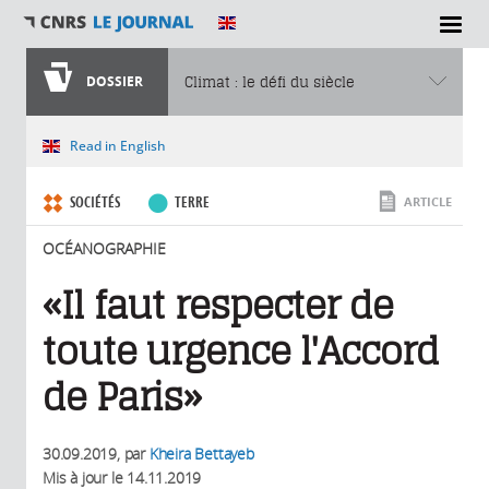
SECTIONS
DOSSIER
Climat : le défi du siècle
Vous êtes ici
Read in English
SOCIÉTÉS
TERRE
ARTICLE
OCÉANOGRAPHIE
«Il faut respecter de
toute urgence l'Accord
de Paris»
30.09.2019
, par
Kheira Bettayeb
Mis à jour le
14.11.2019