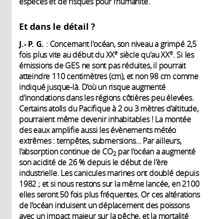
espèces et de risques pour l’humanité.
Et dans le détail ?
J.- P. G.
: Concernant l'océan, son niveau a grimpé 2,5
e
e
fois plus vite au début du XX
siècle qu'au XX
. Si les
émissions de GES ne sont pas réduites, il pourrait
atteindre 110 centimètres (cm), et non 98 cm comme
indiqué jusque-là. D’où un risque augmenté
d’inondations dans les régions côtières peu élevées.
Certains atolls du Pacifique à 2 ou 3 mètres d’altitude,
pourraient même devenir inhabitables ! La montée
des eaux amplifie aussi les évènements météo
extrêmes : tempêtes, submersions… Par ailleurs,
l’absorption continue de CO
par l’océan a augmenté
2
son acidité de 26 % depuis le début de l'ère
industrielle. Les canicules marines ont doublé depuis
1982 ; et si nous restons sur la même lancée, en 2100
elles seront 50 fois plus fréquentes. Or ces altérations
de l’océan induisent un déplacement des poissons
avec un impact majeur sur la pêche, et la mortalité