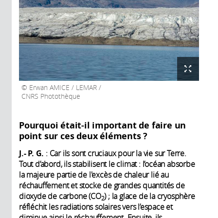
Erwan AMICE / LEMAR /
CNRS Photothèque
Pourquoi était-il important de faire un
point sur ces deux éléments ?
J.- P. G.
: Car ils sont cruciaux pour la vie sur Terre.
Tout d’abord, ils stabilisent le climat : l’océan absorbe
la majeure partie de l'excès de chaleur lié au
réchauffement et stocke de grandes quantités de
dioxyde de carbone (CO
) ; la glace de la cryosphère
2
réfléchit les radiations solaires vers l’espace et
diminue ainsi le réchauffement. Ensuite, ils