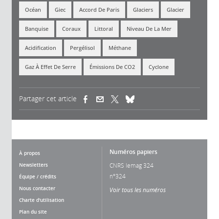
Océan
Giec
Accord De Paris
Glaciers
Glacier
Banquise
Coraux
Littoral
Niveau De La Mer
Acidification
Pergélisol
Méthane
Gaz À Effet De Serre
Émissions De CO2
Cyclone
Partager cet article
(link is external)
(link is external)
(link is external)
Numéros papiers
À propos
Newsletters
CNRS lemag 324
n°324
Équipe / crédits
Nous contacter
Voir tous les numéros
Charte d'utilisation
Plan du site