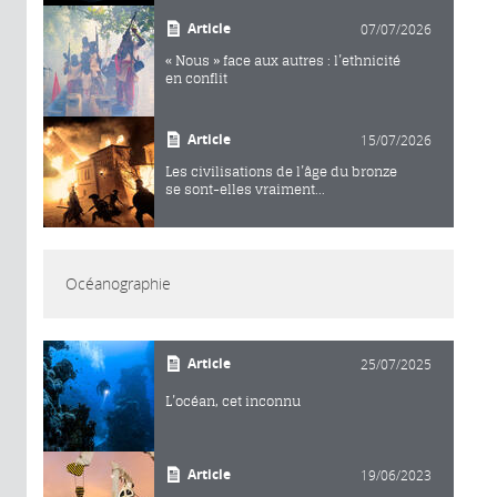
Article
07/07/2026
« Nous » face aux autres : l’ethnicité
en conflit
Article
15/07/2026
Les civilisations de l’âge du bronze
se sont-elles vraiment...
Océanographie
Article
25/07/2025
L’océan, cet inconnu
Article
19/06/2023