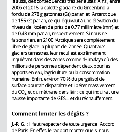
là aussi, des conséquences très sérieuses. Ainsi, entre
2006 et 2015 la calotte glaciaire du Groenland a
fondu de 278 gigatonnes (Gt) par an et l’Antarctique
de 155 Gt par an, ce qui équivaut à une élévation du
niveau de l'océan de près de 0,77 millimètre (mm) et
de 0,43 mm par an, respectivement. Si nous ne
faisons rien, en 2100 l’Arctique sera complètement
libre de glace la plupart de l’année. Quant aux
glaciers terrestres, leur recul est extrêmement
inquiétant dans des zones comme l’Himalaya où des
millions de personnes dépendent d’eux pour les
apports en eau, l’agriculture ou la consommation
humaine. Enfin, environ 70 % du pergélisol de
surface pourrait disparaître et libérer massivement
du CO
et du méthane dans l’air ; ce qui induirait une
2
hausse importante de GES… et du réchauffement.
Comment limiter les dégâts ?
J.-P. G. :
Il faut respecter de toute urgence l'Accord
de Paris. En effet, le rapport montre que si nous