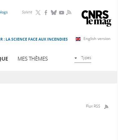
RSS
blogs
Suivre
English version
R : LA SCIENCE FACE AUX INCENDIES
Types
QUE
MES THÈMES
Flux RSS