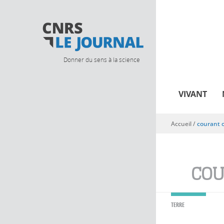
Donner du sens à la science
VIVANT
Accueil
/
courant 
Vous êtes ici
COU
TERRE