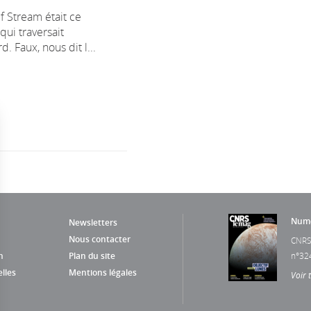
lf Stream était ce
qui traversait
d. Faux, nous dit l...
Numé
Newsletters
Nous contacter
CNRS
n
Plan du site
n°32
lles
Mentions légales
Voir 