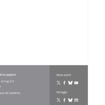
ros papiers
Nous suivre
 lemag 324
4
Partager
tous les numéros