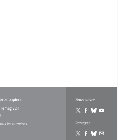
ros papiers
Nous suivre
 lemag 324
4
Partager
tous les numéros