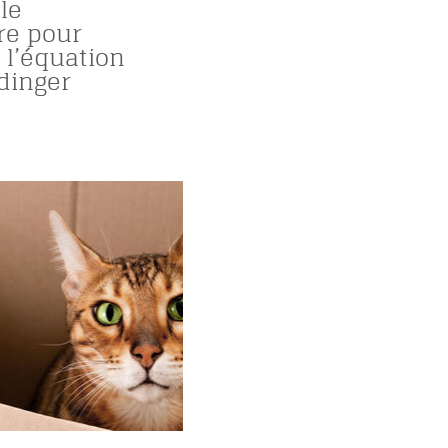
le
re pour
 l’équation
dinger