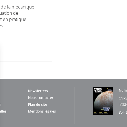
 de la mécanique
quation de
t en pratique
s...
Numé
Newsletters
Nous contacter
CNRS
n
Plan du site
n°32
lles
Mentions légales
Voir 