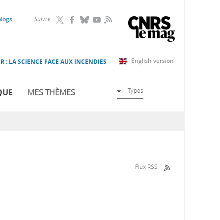
RSS
blogs
Suivre
English version
R : LA SCIENCE FACE AUX INCENDIES
Types
QUE
MES THÈMES
Flux RSS