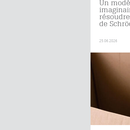
Un modè
imaginai
résoudre
de Schrö
25.06.2026