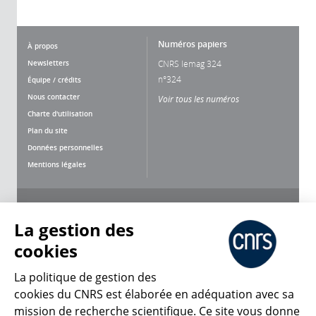
Numéros papiers
À propos
Newsletters
CNRS lemag 324
n°324
Équipe / crédits
Nous contacter
Voir tous les numéros
Charte d'utilisation
Plan du site
Données personnelles
Mentions légales
Nous suivre
Partager
La gestion des
cookies
La politique de gestion des
cookies du CNRS est élaborée en adéquation avec sa
CNRS Le Mag
mission de recherche scientifique. Ce site vous donne