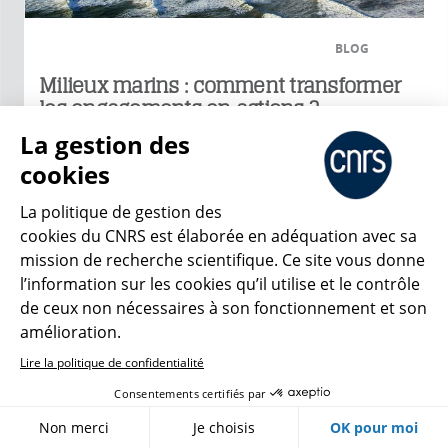
BLOG
Milieux marins : comment transformer
les engagements en actions ?
La gestion des
Comme l’a montré le pavillon dédié à
l’océan lors de la COP27 en novembre,
cookies
les gouvernements s’engagent de plus
en plus...
La politique de gestion des
cookies du CNRS est élaborée en adéquation avec sa
mission de recherche scientifique. Ce site vous donne
l’information sur les cookies qu’il utilise et le contrôle
de ceux non nécessaires à son fonctionnement et son
amélioration.
Lire la politique de confidentialité
Consentements certifiés par
Non merci
Je choisis
OK pour moi