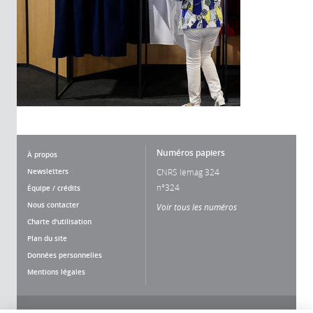
Numéros papiers
À propos
Newsletters
CNRS lemag 324
n°324
Équipe / crédits
Nous contacter
Voir tous les numéros
Charte d'utilisation
Plan du site
Données personnelles
Mentions légales