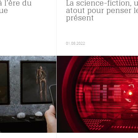
à l’ère du
La science-fiction, 
ue
atout pour penser l
présent
01.08.2022