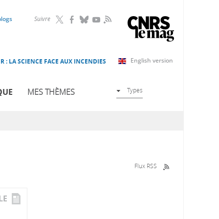
RSS
blogs
Suivre
English version
R : LA SCIENCE FACE AUX INCENDIES
Types
QUE
MES THÈMES
Flux RSS
LE