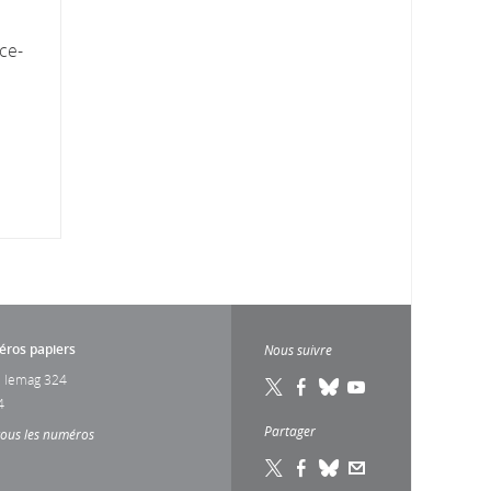
ce-
ros papiers
Nous suivre
 lemag 324
4
Partager
tous les numéros