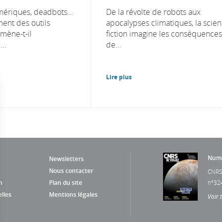
mériques, deadbots…
De la révolte de robots aux
ent des outils
apocalypses climatiques, la scien
amène-t-il
fiction imagine les conséquences
..
de...
Lire plus
Numé
Newsletters
Nous contacter
CNRS
n
Plan du site
n°32
lles
Mentions légales
Voir 