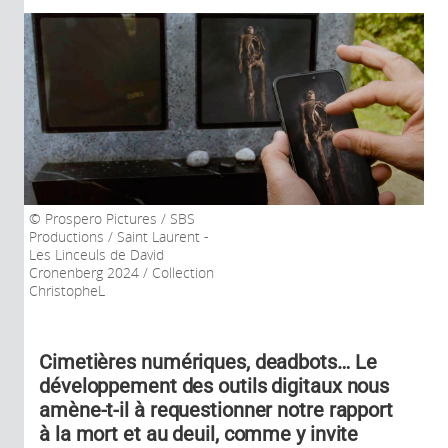
Prospero Pictures / SBS
Productions / Saint Laurent -
Les Linceuls de David
Cronenberg 2024 / Collection
ChristopheL
Cimetières numériques, deadbots… Le
développement des outils digitaux nous
amène-t-il à requestionner notre rapport
à la mort et au deuil, comme y invite