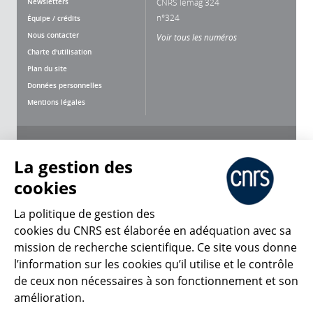
Newsletters
CNRS lemag 324
n°324
Équipe / crédits
Nous contacter
Voir tous les numéros
Charte d'utilisation
Plan du site
Données personnelles
Mentions légales
Nous suivre
Partager
La gestion des
cookies
La politique de gestion des
cookies du CNRS est élaborée en adéquation avec sa
CNRS Le Mag
mission de recherche scientifique. Ce site vous donne
l’information sur les cookies qu’il utilise et le contrôle
de ceux non nécessaires à son fonctionnement et son
© 2026, CNRS
amélioration.