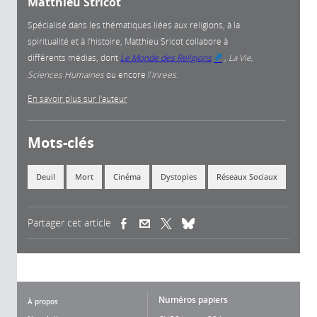
Matthieu Stricot
Spécialisé dans les thématiques liées aux religions, à la
spiritualité et à l’histoire, Matthieu Sricot collabore à
différents médias, dont
Le Monde des Religions
, La Vie,
(link is
Sciences Humaines
ou encore l’
Inrees
.
external)
En savoir plus sur l'auteur
Mots-clés
Deuil
Mort
Cinéma
Dystopies
Réseaux Sociaux
Partager cet article
(link is external)
(link is external)
(link is external)
Numéros papiers
À propos