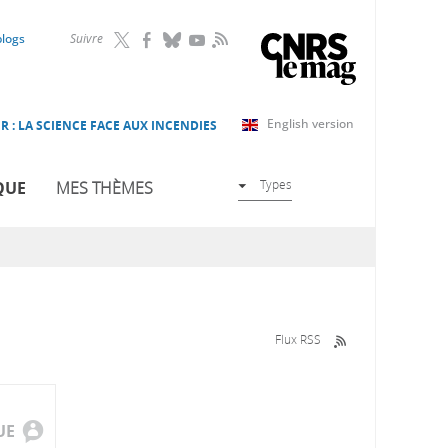
RSS
blogs
Suivre
English version
R : LA SCIENCE FACE AUX INCENDIES
Types
QUE
MES THÈMES
Flux RSS
UE