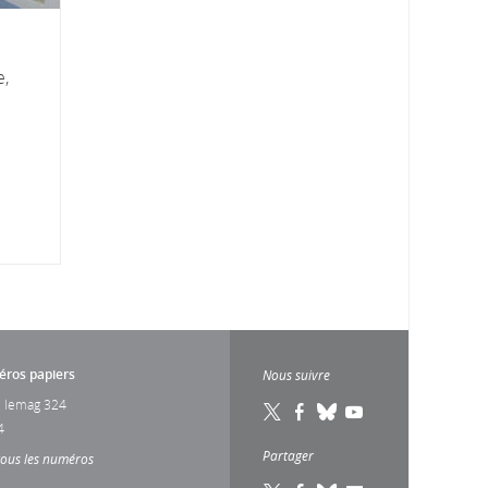
e,
ros papiers
Nous suivre
 lemag 324
4
Partager
tous les numéros