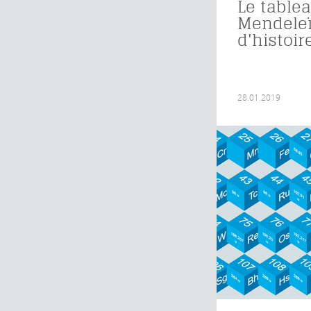
Le table
Mendeleï
d'histoir
28.01.2019