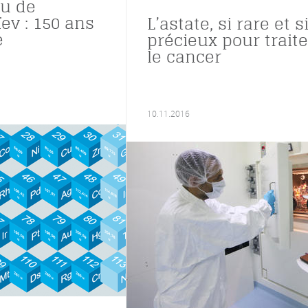
au de
ev : 150 ans
L’astate, si rare et s
e
précieux pour traite
le cancer
10.11.2016