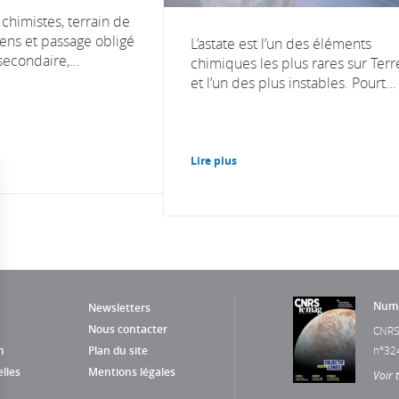
chimistes, terrain de
iens et passage obligé
L’astate est l’un des éléments
econdaire,...
chimiques les plus rares sur Terr
et l’un des plus instables. Pourt...
Lire plus
Numé
Newsletters
Nous contacter
CNRS
n
Plan du site
n°32
lles
Mentions légales
Voir 