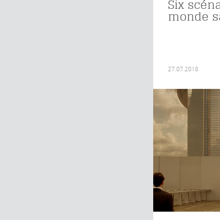
Six scén
monde sa
27.07.2018