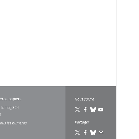
ros papiers
Nous suivre
 lemag 324
4
Partager
tous les numéros