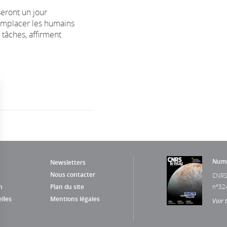
eront un jour
emplacer les humains
 tâches, affirment
Numé
Newsletters
Nous contacter
CNRS
n
Plan du site
n°32
lles
Mentions légales
Voir 