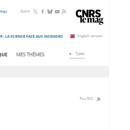
RSS
blogs
Suivre
English version
R : LA SCIENCE FACE AUX INCENDIES
Types
QUE
MES THÈMES
Flux RSS