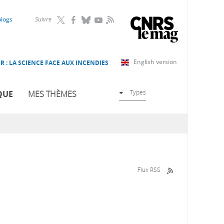
RSS
blogs
Suivre
English version
R : LA SCIENCE FACE AUX INCENDIES
Types
QUE
MES THÈMES
Flux RSS