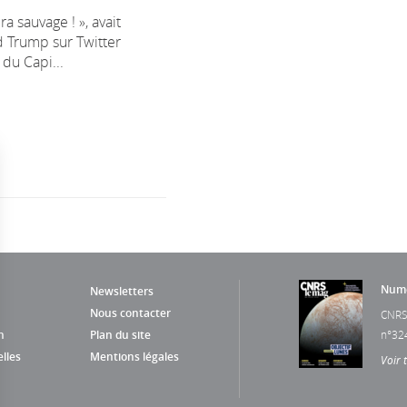
ra sauvage ! », avait
 Trump sur Twitter
 du Capi...
Numé
Newsletters
Nous contacter
CNRS
n
Plan du site
n°32
lles
Mentions légales
Voir 