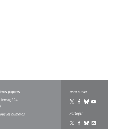
ros papiers
Nous suivre
 lemag 324
4
Partager
tous les numéros