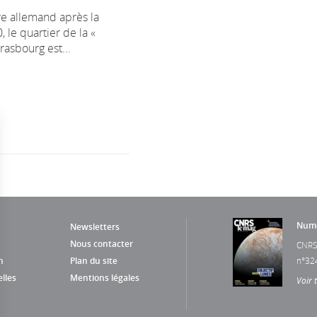
re allemand après la
 le quartier de la «
rasbourg est...
Numé
Newsletters
Nous contacter
CNRS
n
Plan du site
n°32
lles
Mentions légales
Voir 