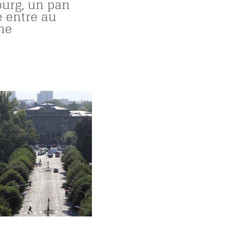
ourg, un pan
e entre au
ne