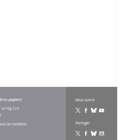
ros papiers
Nous suivre
 lemag 324
4
Partager
tous les numéros