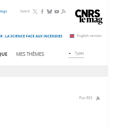
RSS
blogs
Suivre
English version
R : LA SCIENCE FACE AUX INCENDIES
Types
QUE
MES THÈMES
Flux RSS