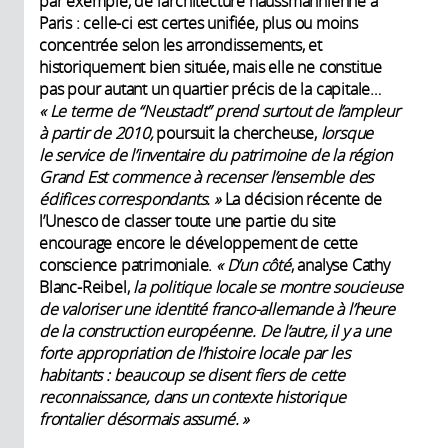
par exemple, de l’architecture haussmannienne à
Paris : celle-ci est certes unifiée, plus ou moins
concentrée selon les arrondissements, et
historiquement bien située, mais elle ne constitue
pas pour autant un quartier précis de la capitale…
« Le terme de “
Neustadt” prend surtout de l’ampleur
à partir de 2010,
poursuit la chercheuse,
lorsque
le service de l’inventaire du patrimoine de la région
Grand Est commence à recenser l’ensemble des
édifices correspondants.
»
La décision récente de
l’Unesco de classer toute une partie du site
encourage encore le développement de cette
conscience patrimoniale.
« D’un côté
, analyse Cathy
Blanc-Reibel,
la politique locale se montre soucieuse
de valoriser une identité franco-allemande à l’heure
de la construction européenne. De l’autre, il y a une
forte appropriation de l’histoire locale par les
habitants : beaucoup se disent fiers de cette
reconnaissance, dans un contexte historique
frontalier désormais assumé. »