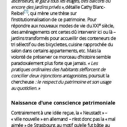
ascenseurs, le gaz à tous les étages, des balcons ou
encore des jardins privés »,
détaille Cathy Blanc-
1
Reibel
, qui mène une thèse sur
l’institutionnalisation de ce patrimoine. Pour
e
répondre aux nouveaux modes de vie du XXI
siècle,
des aménagements ont certes dû intervenir ici ou là –
jardins transformés pour accueillir des conteneurs de
tri sélectif ou des bicyclettes, cuisine rapprochée du
salon dans certains appartements, etc. Mais la
volonté de préserver ce morceau d’histoire semble
paradoxalement plus forte que jamais.
« Les
pratiques ordinaires des habitants s’efforcent de
concilier deux injonctions antagonistes,
poursuit la
chercheuse
: le respect du patrimoine et son usage
au quotidien.
»
Naissance d'une conscience patrimoniale
Contrairement à une idée reçue, la « Neustadt » –
« ville nouvelle » en allemand – n’est donc pas la « mal
aimée » de Strasbourg, au motif qu’elle fut bâtie au