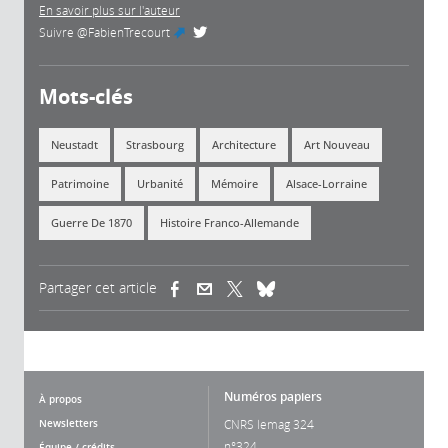
En savoir plus sur l'auteur
Suivre
@FabienTrecourt
(link is external)
Mots-clés
Neustadt
Strasbourg
Architecture
Art Nouveau
Patrimoine
Urbanité
Mémoire
Alsace-Lorraine
Guerre De 1870
Histoire Franco-Allemande
Partager cet article
(link is external)
(link is external)
(link is external)
Numéros papiers
À propos
Newsletters
CNRS lemag 324
n°324
Équipe / crédits