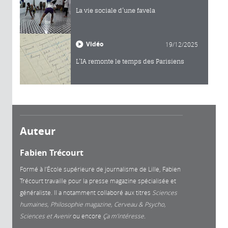
La vie sociale d’une favela
Vidéo
19/12/2025
L’IA remonte le temps des Parisiens
Auteur
Fabien Trécourt
Formé à l’École supérieure de journalisme de Lille, Fabien
Trécourt travaille pour la presse magazine spécialisée et
généraliste. Il a notamment collaboré aux titres
Sciences
humaines, Philosophie magazine, Cerveau & Psycho,
Sciences et Avenir
ou encore
Ça m’intéresse.