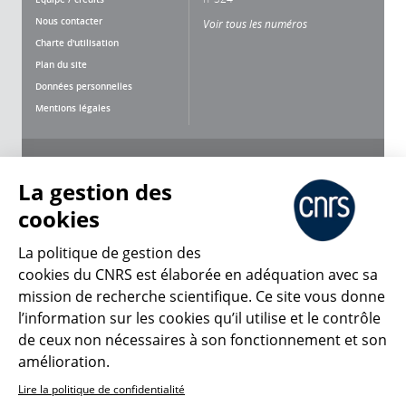
Nous contacter
Voir tous les numéros
Charte d'utilisation
Plan du site
Données personnelles
Mentions légales
Nous suivre
Partager
La gestion des
cookies
La politique de gestion des
cookies du CNRS est élaborée en adéquation avec sa
CNRS Le Mag
mission de recherche scientifique. Ce site vous donne
l’information sur les cookies qu’il utilise et le contrôle
de ceux non nécessaires à son fonctionnement et son
© 2026, CNRS
amélioration.
Lire la politique de confidentialité
Créer un compte
Se connecter
Accessibilité : non conforme