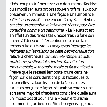
n’hésitent plus à s’intéresser aux documents d’archive
ou à mobiliser leurs propres souvenirs familiaux pour
préserver un immeuble, une façade, une ambiance…
« C’est fascinant,
s’étonne encore Cathy Blanc-Reibel,
car c’est un ensemble relativement récent pour ê
tre
considéré comme un patrimoine.
»
La Neustadt est
en effet l’un des rares sites « modernes » à faire son
entrée à l’Unesco – à l'exception notoire de la ville
reconstruite du Havre.
« Lorsque l’on interroge les
habitants sur les raisons de cette patrimonialisation,
relève la chercheuse,
l’ancienneté n’
apparaît qu’en
quatrième position, loin derrière l’architecture
monumentale, la mémoire locale et l’
authenticité.
»
Preuve que le ressenti l’emporte, d’une certaine
façon, sur des considérations plus historiques ou
rationnelles. La labellisation de la Neustadt est
d’ailleurs perçue de façon très ambivalente : si une
écrasante majorité d’habitants considère qu’elle aura
un impact positif pour la ville – pour le tourisme
notamment –, un tiers des Strasbourgeois juge positif