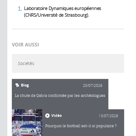
1.
Laboratoire Dynamiques européennes
(CNRS/Université de Strasbourg).
VOIR AUSSI
Sociétés
Blog
20/07/2026
La chute de Qabra confirmée par les archéologues
Vidéo
13/07/2026
Pourquoi le football est-il si populaire ?