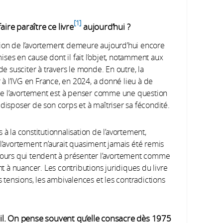
1
aire paraître ce livre
aujourd’hui ?
ion de l’avortement demeure aujourd’hui encore
emises en cause dont il fait l’objet, notamment aux
de susciter à travers le monde. En outre, la
r à l’IVG en France, en 2024, a donné lieu à de
ue l’avortement est à penser comme une question
disposer de son corps et à maîtriser sa fécondité.
 à la constitutionnalisation de l’avortement,
 l’avortement n’aurait quasiment jamais été remis
scours qui tendent à présenter l’avortement comme
 à nuancer. Les contributions juridiques du livre
tensions, les ambivalences et les contradictions
Veil. On pense souvent qu’elle consacre dès 1975