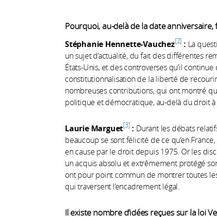
Pourquoi, au-delà de la date anniversaire, f
2
Stéphanie Hennette-Vauchez
:
La quest
un sujet d’actualité, du fait des différentes r
États-Unis, et des controverses qu’il continue 
constitutionnalisation de la liberté de recouri
nombreuses contributions, qui ont montré q
politique et démocratique, au-delà du droit à 
3
Laurie Marguet
:
Durant les débats relatifs
beaucoup se sont félicité de ce qu’en France,
en cause par le droit depuis 1975. Or les di
un acquis absolu et extrêmement protégé sont
ont pour point commun de montrer toutes les 
qui traversent l’encadrement légal.
Il existe nombre d’idées reçues sur la loi 