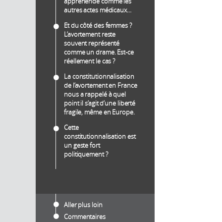
appréhendé comme les
autres actes médicaux…
Et du côté des femmes ?
L’avortement reste
souvent représenté
comme un drame. Est-ce
réellement le cas ?
La constitutionnalisation
de l’avortement en France
nous a rappelé à quel
point il s’agit d’une liberté
fragile, même en Europe.
Cette
constitutionnalisation est
un geste fort
politiquement ?
Aller plus loin
Commentaires