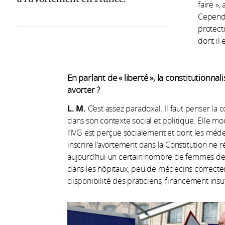
faire »,
Cependa
protecti
dont il 
En parlant de « liberté », la constitutionnal
avorter ?
L. M.
C’est assez paradoxal. Il faut penser la c
dans son contexte social et politique. Elle mo
l’IVG est perçue socialement et dont les méde
inscrire l’avortement dans la Constitution n
aujourd’hui un certain nombre de femmes de r
dans les hôpitaux, peu de médecins correcte
disponibilité des praticiens, financement insuff