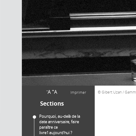
-
+
A
A
Gibert Uzan / Gamm
Imprimer
Sections
Pourquoi, au-delà de la
date anniversaire, faire
paraître ce
livre1 aujourd’hui ?