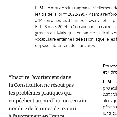
L. M.
Le mot « droit » n’apparaît réellement 
le titre de la loi n° 2022-295 « visant à renfor
à 14 semaines les délais pour avorter et en 
Et, le 8 mars 2024, la Constitution consacre l
grossesse ». Mais, que l’on parle de « droit » o
vocabulaire entérine l’idée selon laquelle le
disposer librement de leur corps.
Pouvez-
et « dro
Inscrire l’avortement dans
L. M.
L
la Constitution ne résout pas
protecti
les problèmes pratiques qui
caractér
empêchent aujourd’hui un certain
alors qu
pèse sur
nombre de femmes de recourir
juridiqu
à l’avortement en France.