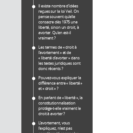
Il existe nombre d’idées
reçues sur la loi Veil. On
pense souvent qu’elle
consacre dès 1975 une
liberté, sinon un droit, à
avorter. Qu’en est-il
vraiment ?
Les termes de « droit à
l’avortement » et de
« liberté d’avorter » dans
les textes juridiques sont
donc récents ?
Pouvez-vous expliquer la
différence entre « liberté »
et « droit » ?
En parlant de « liberté », la
constitutionnalisation
protège-t-elle vraiment le
droit à avorter ?
L’avortement, vous
l’expliquez, n’est pas