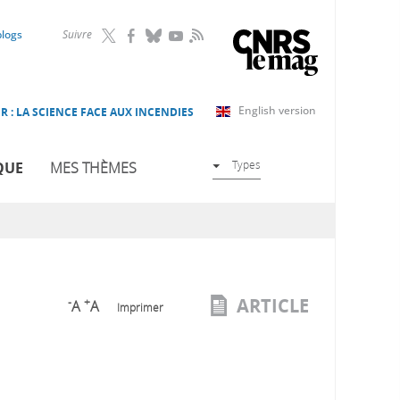
RSS
blogs
Suivre
English version
R : LA SCIENCE FACE AUX INCENDIES
Types
QUE
MES THÈMES
ARTICLE
-
+
A
A
Imprimer