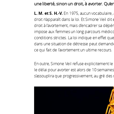
une liberté, sinon un droit, à avorter. Qu’en
L. M. et S. H.-V.
En 1975, aucun vocabulaire, 
droit n’apparaît dans la loi. Et Simone Veil di
droit à l’avortement, mais d’encadrer sa dépéna
impose aux femmes un long parcours médico-s
conditions strictes. La loi indique en effet q
dans une situation de détresse peut demander
ce qui fait de l’avortement un ultime recours.
En outre, Simone Veil refuse explicitement l
le délai pour avorter est alors de 10 semaine
s’assouplira que progressivement, au gré des m