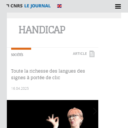
Vous êtes ici
HANDICAP
ARTICLE
SOCIÉTÉS
Toute la richesse des langues des
signes à portée de clic
16.04.2025