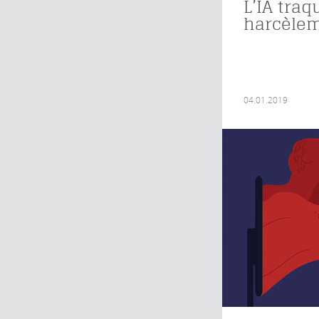
L’IA traq
harcèlem
04.01.2019