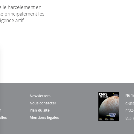
e le harcèlement en
he principalement les
igence artifi...
Numé
Newsletters
Nous contacter
CNRS
n
Plan du site
n°32
lles
Mentions légales
Voir 