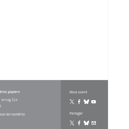
ros papiers
Nous suivre
 lemag 324
4
Partager
tous les numéros