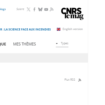
RSS
blogs
Suivre
English version
R : LA SCIENCE FACE AUX INCENDIES
Types
QUE
MES THÈMES
Flux RSS