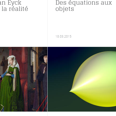
an Eyck
Des équations aux
 la réalité
objets
18.03.2015