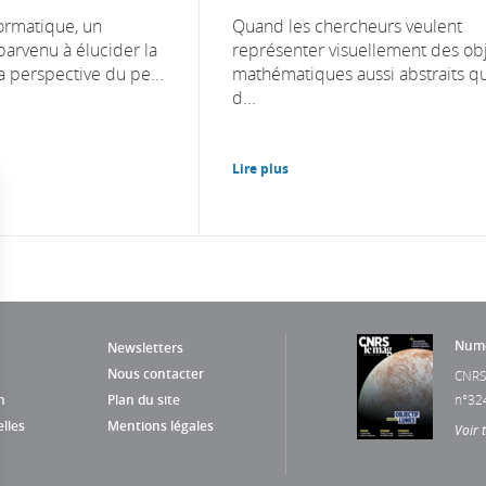
nformatique, un
Quand les chercheurs veulent
parvenu à élucider la
représenter visuellement des ob
a perspective du pe...
mathématiques aussi abstraits q
d...
Lire plus
Numé
Newsletters
Nous contacter
CNRS
n
Plan du site
n°32
lles
Mentions légales
Voir 