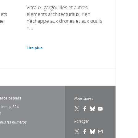
Vitraux, gargouilles et autres
jets
éléments architecturaux, rien
ue
n’échappe aux drones et aux outils
n...
Lire plus
ros papiers
Nous suivre
 lemag 324
4
Partager
tous les numéros