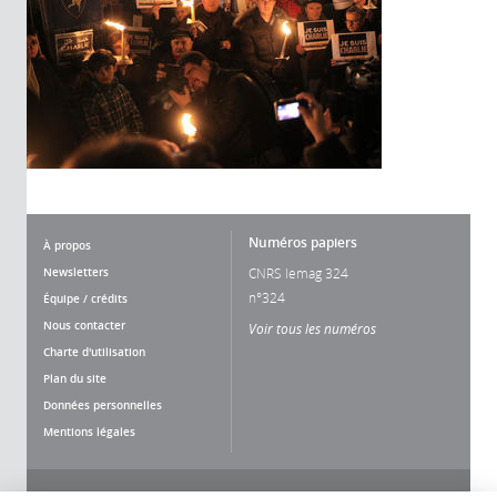
Numéros papiers
À propos
Newsletters
CNRS lemag 324
n°324
Équipe / crédits
Nous contacter
Voir tous les numéros
Charte d'utilisation
Plan du site
Données personnelles
Mentions légales