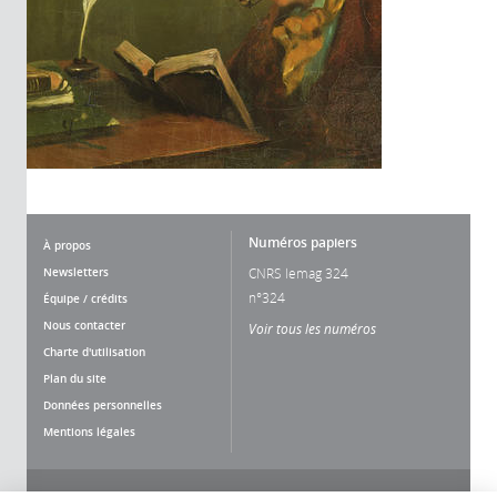
Numéros papiers
À propos
Newsletters
CNRS lemag 324
n°324
Équipe / crédits
Nous contacter
Voir tous les numéros
Charte d'utilisation
Plan du site
Données personnelles
Mentions légales