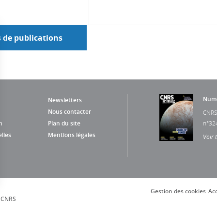
s de publications
Numé
Newsletters
Nous contacter
CNRS
n
Plan du site
n°32
lles
Mentions légales
Voir 
Gestion des cookies
Acc
s Options
, CNRS
ètres de confidentialité, en garantissant la conformité avec le