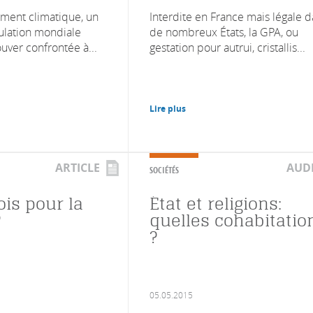
ment climatique, un
Interdite en France mais légale 
pulation mondiale
de nombreux États, la GPA, ou
ouver confrontée à...
gestation pour autrui, cristallis...
Lire plus
ARTICLE
AUD
SOCIÉTÉS
ois pour la
État et religions:
?
quelles cohabitatio
?
05.05.2015