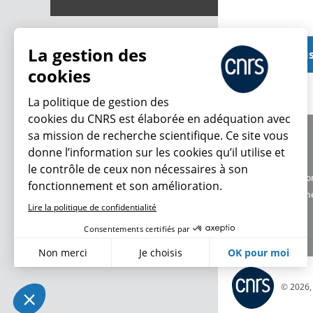
La gestion des
Voir plu
cookies
La politique de gestion des
cookies du CNRS est élaborée en adéquation avec
sa mission de recherche scientifique. Ce site vous
À propos
donne l’information sur les cookies qu’il utilise et
Équipe / crédits
le contrôle de ceux non nécessaires à son
Charte d'utilisatio
fonctionnement et son amélioration.
Données personne
Lire la politique de confidentialité
Consentements certifiés par
Non merci
Je choisis
OK pour moi
Axeptio consent
Plateforme de Gestion du Consentement : Personnalisez vo
© 2026
Notre plateforme vous permet d'adapter et de gérer vos param