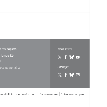
ros papiers
Nous suivre
 lemag 324
4
Partager
tous les numéros
essibilité : non conforme
Se connecter
Créer un compte
s réglementations. Personnalisez vos préférences pour contrôler