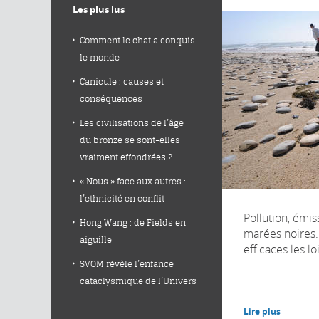
Les plus lus
Comment le chat a conquis
le monde
Canicule : causes et
conséquences
Les civilisations de l’âge
du bronze se sont-elles
vraiment effondrées ?
« Nous » face aux autres :
l’ethnicité en conflit
Pollution, émi
Hong Wang : de Fields en
marées noires
aiguille
efficaces les lo
SVOM révèle l’enfance
cataclysmique de l’Univers
Lire plus