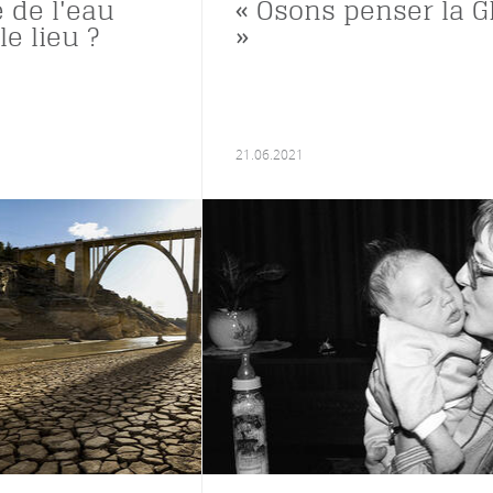
 de l'eau
« Osons penser la G
le lieu ?
»
21.06.2021