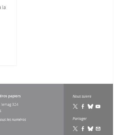
 la
ros papiers
Nous suivre
 lemag 324
4
Partager
tous les numéros