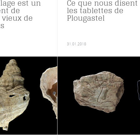
llage est un
Ce que nous disent
nt de
les tablettes de
vieux de
Plougastel
ns
31.01.2018