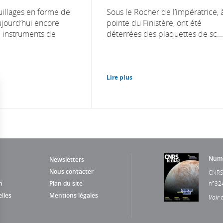
uillages en forme de
Sous le Rocher de l’impératrice, à
jourd’hui encore
pointe du Finistère, ont été
 instruments de
déterrées des plaquettes de sc...
Lire plus
Numé
Newsletters
Nous contacter
CNRS
n
Plan du site
n°32
lles
Mentions légales
Voir 