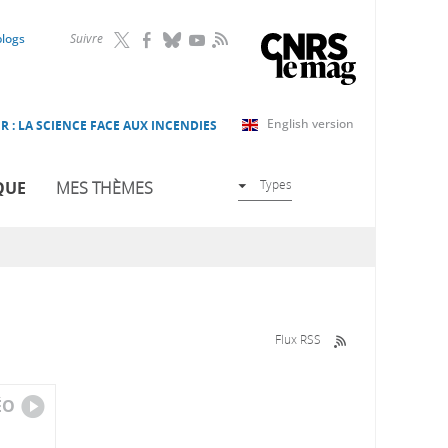
RSS
blogs
Suivre
English version
R : LA SCIENCE FACE AUX INCENDIES
Types
QUE
MES THÈMES
Flux RSS
ÉO