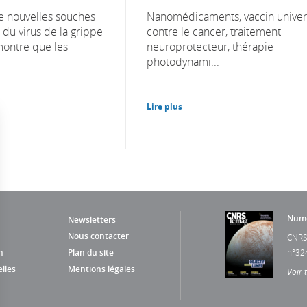
e nouvelles souches
Nanomédicaments, vaccin univer
u virus de la grippe
contre le cancer, traitement
ontre que les
neuroprotecteur, thérapie
photodynami...
Lire plus
Numé
Newsletters
Nous contacter
CNRS
n
Plan du site
n°32
lles
Mentions légales
Voir 