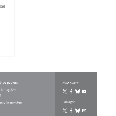
sel
ros papiers
Nous suivre
 lemag 324
4
Partager
tous les numéros