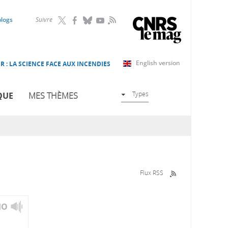
RSS
blogs
Suivre
English version
R : LA SCIENCE FACE AUX INCENDIES
Types
QUE
MES THÈMES
Flux RSS
IO