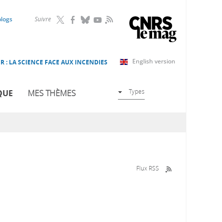
RSS
blogs
Suivre
English version
R : LA SCIENCE FACE AUX INCENDIES
Types
QUE
MES THÈMES
Flux RSS