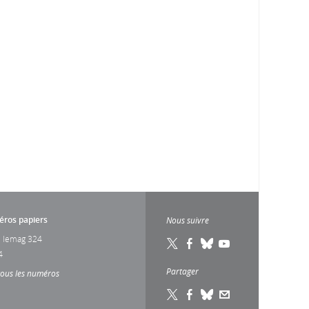
ros papiers
Nous suivre
 lemag 324
4
Partager
tous les numéros