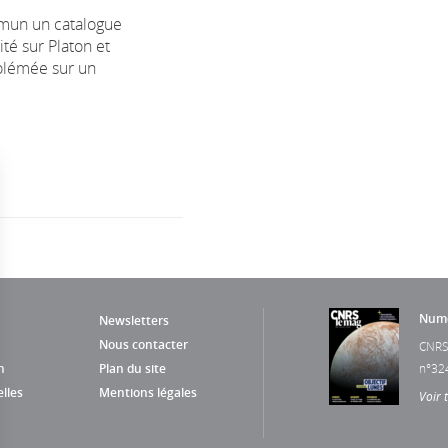
mun un catalogue
aité sur Platon et
olémée sur un
Numé
Newsletters
Nous contacter
CNRS
n
Plan du site
n°32
lles
Mentions légales
Voir 