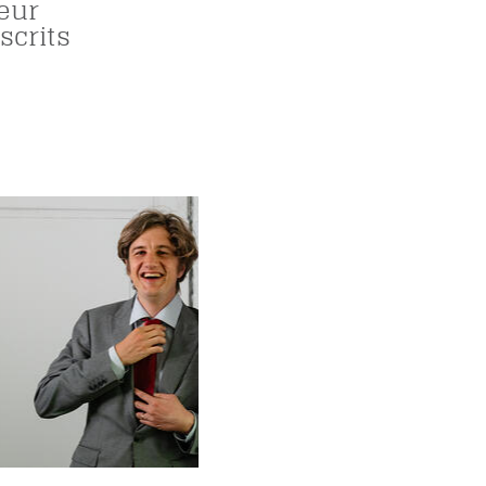
eur
crits