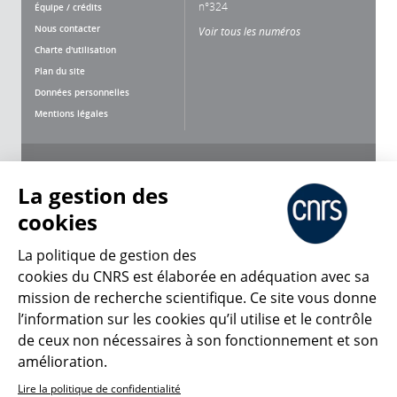
n°324
Équipe / crédits
Nous contacter
Voir tous les numéros
Charte d'utilisation
Plan du site
Données personnelles
Mentions légales
Nous suivre
Partager
La gestion des
cookies
La politique de gestion des
cookies du CNRS est élaborée en adéquation avec sa
CNRS Le Mag
mission de recherche scientifique. Ce site vous donne
l’information sur les cookies qu’il utilise et le contrôle
de ceux non nécessaires à son fonctionnement et son
© 2026, CNRS
amélioration.
Lire la politique de confidentialité