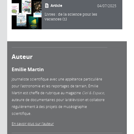
Article
04/07/2025
Livres : de la science pour les
vacances (1)
Auteur
Emilie Martin
Journaliste scientifique avec une appétence particulière
pour l’astronomie et les reportages de terrain, Émilie
Martin est cheffe de rubrique au magazine
Ciel & Espace
,
auteure de documentaires pour la télévision et collabore
régulièrement à des projets de muséographie
scientifique.
En savoir plus sur l'auteur