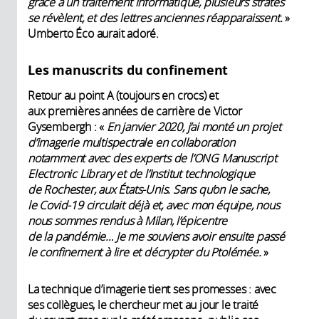
grâce à un traitement informatique, plusieurs strates
se révèlent, et des lettres anciennes réapparaissent.
»
Umberto Éco aurait adoré.
Les manuscrits du confinement
Retour au point A (toujours en crocs) et
aux premières années de carrière de Victor
Gysembergh : «
En janvier 2020, j’ai monté un projet
d’imagerie multispectrale en collaboration
notamment avec des experts de l’ONG Manuscript
Electronic Library et de l’Institut technologique
de Rochester, aux États-Unis. Sans qu’on le sache,
le Covid-19 circulait déjà et, avec mon équipe, nous
nous sommes rendus à Milan, l’épicentre
de la pandémie… Je me souviens avoir ensuite passé
le confinement à lire et décrypter du Ptolémée.
»
La technique d’imagerie tient ses promesses : avec
ses collègues, le chercheur met au jour le traité