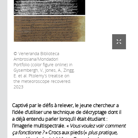
Veneranda Biblioteca
Ambrosiana/Mondadori
Portfolio (color figure online) in
Gysembergh, V., Jones, A., Zingg,
E. et al. Ptolemy’s treatise on
the meteoroscope recovered.
2023
Captivé par le défis à relever, le jeune chercheur a
l’idée d’utiliser une technique de décryptage dont il
a déjà entendu parler lorsqu’il était étudiant :
l’imagerie multispectrale. «
Vous voulez voir comment
ça fonctionne ?
» Crocs aux pieds («
plus pratique,