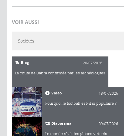
VOIR AUSSI
Sociétés
Blog
20/07/2026
La chute de Qabra confirmée par les archéologues
Vidéo
13/07/2026
Pourquoi le football est-il si populaire ?
Diaporama
09/07/2026
Le monde rêvé des globes virtuels