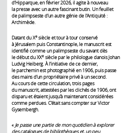
d’Hipparque, en février 2026, il agite à nouveau
la presse avec un autre fascinant butin. Un feuillet
de palimpseste d’un autre génie de l’Antiquité :
Archimède.
e
Datant du X
siècle et tour à tour conservé
à Jérusalem puis Constantinople, le manuscrit est
identifié comme un palimpseste du savant dès
e
le début du XX
siècle par le philologue danois Johan
Ludvig Heiberg. À l’initiative de ce dernier,
le parchemin est photographié en 1906, puis passe
des mains d’un propriétaire privé à un second.
Au cours de cette circulation, trois pages
du manuscrit, attestées par les clichés de 1906, ont
disparu et étaient jusqu’à maintenant considérées
comme perdues. C’était sans compter sur Victor
Gysembergh.
«
Je passe une partie de mon quotidien à explorer
des catalogues de bibliothèques et, un peu