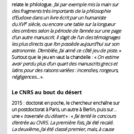
relate le philologue
. J’ai par exemple mis la main sur
des fragments très importants de la philosophie
d’Eudoxe dans un livre écrit par un humaniste
e
du XVI
siècle, ou encore une table sur la longueur
des ombres selon la période de l’année sur une page
d’un autre manuscrit. Il s’agit de l’un des témoignages
les plus directs que l’on possède aujourd’hui sur son
astronomie. D’emblée, j’ai aimé ce côté jeu de piste.
»
Surtout que le jeu en vaut la chandelle : «
On estime
avoir perdu plus d’un quart des manuscrits grecs et
latins pour des raisons variées : incendies, rongeurs,
négligences…
».
Le CNRS au bout du désert
2015 : doctorat en poche, le chercheur enchaîne sur
un postdoctorat à Paris, un autre à Berlin, puis sur…
une «
traversée du désert
» : «
J’ai tenté le concours
d’entrée au CNRS. La première fois, j’ai été recalé.
La deuxième, j’ai été classé premier, mais, à cause