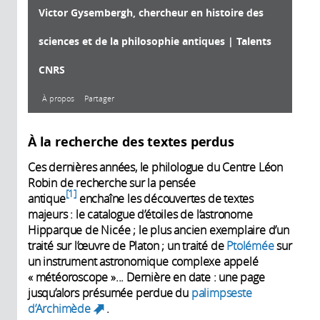
Victor Gysembergh, chercheur en histoire des
sciences et de la philosophie antiques | Talents
CNRS
À propos
Partager
À propos
À la recherche des textes perdus
Ces dernières années, le philologue du Centre Léon
Robin de recherche sur la pensée
1
antique
enchaîne les découvertes de textes
Année de
majeurs : le catalogue d’étoiles de l’astronome
production:
Hipparque de Nicée ; le plus ancien exemplaire d’un
2026
traité sur l’œuvre de Platon ; un traité de
Ptolémée
sur
un instrument astronomique complexe appelé
« météoroscope »... Dernière en date : une page
jusqu’alors présumée perdue du
palimpseste
d’Archimède
.
(link is external)