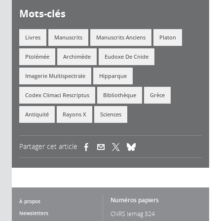
Mots-clés
Livres
Manuscrits
Manuscrits Anciens
Platon
Ptolémée
Archimède
Eudoxe De Cnide
Imagerie Multispectrale
Hipparque
Codex Climaci Rescriptus
Bibliothèque
Grèce
Antiquité
Rayons X
Sciences
Partager cet article
(link is external)
(link is external)
(link is external)
Numéros papiers
À propos
Newsletters
CNRS lemag 324