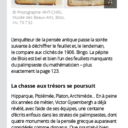
Photographie IRHT-CNRS;
Musée des Beaux-Arts, Blois,
Inv. 73.7.52.
L’enquêteur de la pensée antique passe la soirée
suivante à déchiffrer le feuillet et, le lendemain,
le compare aux clichés de 1906. Bingo. La pépite
de Blois est bel et bien l’un des feuillets manquants
du palimpseste du mathématicien – plus
exactement la page 123.
La chasse aux trésors se poursuit
Hipparque, Ptolémée, Platon, Archimède… En à peine
dix années de métier, Victor Gysembergh a déjà
révélé, avec l’aide de ses équipes, une centaine
d’écrits enfouis dans les strates de palimpsestes, dont
quatre monuments de la pensée grecque auparavant
considérés comme disparus. Que pourrait-il bien