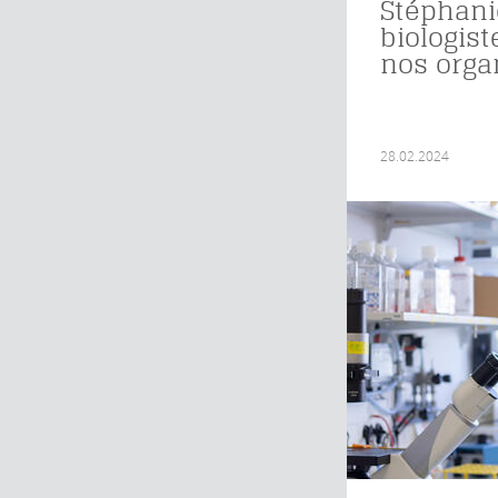
Stéphanie
biologist
nos orga
28.02.2024