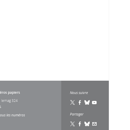
ros papiers
Nous suivre
 lemag 324
4
Partager
tous les numéros