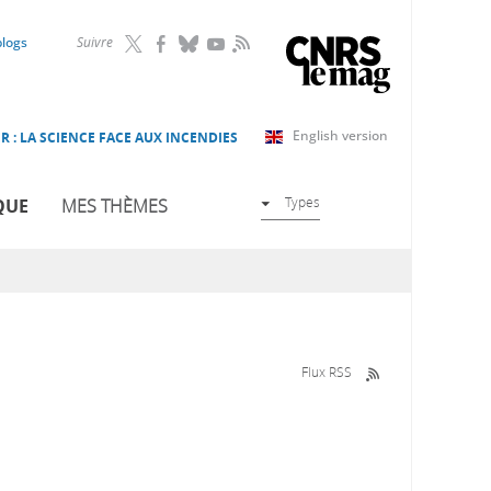
RSS
blogs
Suivre
English version
R : LA SCIENCE FACE AUX INCENDIES
Types
QUE
MES THÈMES
Flux RSS