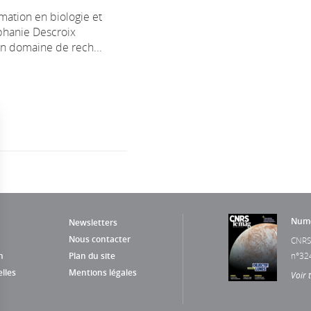
mation en biologie et
phanie Descroix
un domaine de rech...
Numé
Newsletters
Nous contacter
CNRS
n
Plan du site
n°32
lles
Mentions légales
Voir 