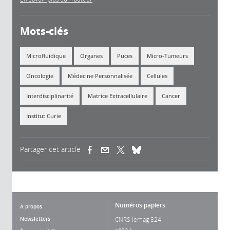
Mots-clés
Microfluidique
Organes
Puces
Micro-Tumeurs
Oncologie
Médecine Personnalisée
Cellules
Interdisciplinarité
Matrice Extracellulaire
Cancer
Institut Curie
Partager cet article
(link is external)
(link is external)
(link is external)
Numéros papiers
À propos
Newsletters
CNRS lemag 324