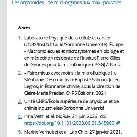
Les
organoïdes : de mini-organes aux maxi-pouvoirs
Notes
1.
Laboratoire Physique de la cellule et cancer
(CNRS/Institut Curie/Sorbonne Université). Équipe
« Macromolécules et microsystèmes en biologie et
en médecine » résidente de l'Institut Pierre Gilles
de Gennes pour la microfluidique (IPGG) à Paris.
2.
« Faire mieux avec moins : la microfluidique ! »,
Stéphanie Descroix, Jean-Baptiste Salmon, Julien
Legros, in Étonnante chimie, sous la direction de
Claire-Marie Pradier, CNRS Éditions, 2021.
3.
Unité CNRS/École supérieure de physique et de
chimie industrielles/Sorbonne Université.
4.
Irina Veith et al. bioRxiv. 21 juin 2023. doi:
https://doi.org/10.1101/2023.06.21.545960
(link is
external)
5.
Marine Verhulsel et al. Lab Chip. 27 janvier 2021.