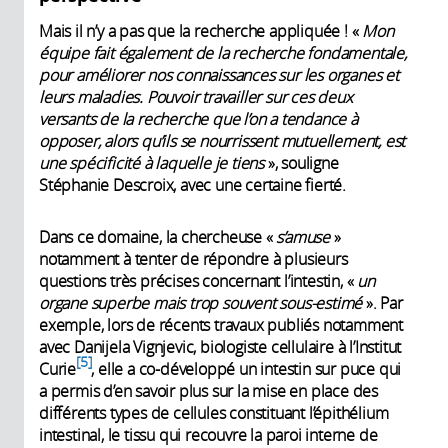
Mais il n’y a pas que la recherche appliquée ! «
Mon
équipe fait également de la recherche fondamentale,
pour améliorer nos connaissances sur les organes et
leurs maladies. Pouvoir travailler sur ces deux
versants de la recherche que l’on a tendance à
opposer, alors qu’ils se nourrissent mutuellement, est
une spécificité à laquelle je tiens
», souligne
Stéphanie Descroix, avec une certaine fierté.
Dans ce domaine, la chercheuse «
s’amuse
»
notamment à tenter de répondre à plusieurs
questions très précises concernant l’intestin, «
un
organe superbe mais trop souvent sous-estimé
». Par
exemple, lors de récents travaux publiés notamment
avec Danijela Vignjevic, biologiste cellulaire à l’Institut
5
Curie
, elle a co-développé un intestin sur puce qui
a permis d’en savoir plus sur la mise en place des
différents types de cellules constituant l’épithélium
intestinal, le tissu qui recouvre la paroi interne de