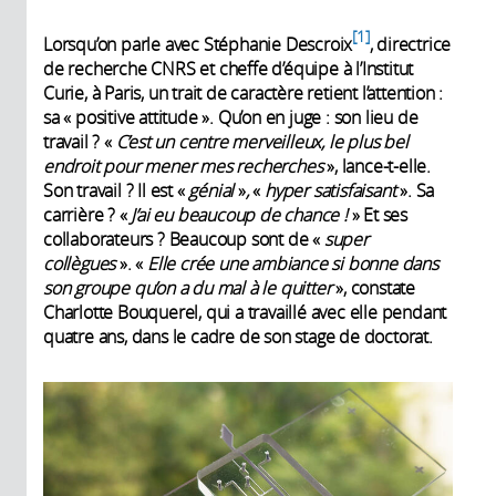
1
Lorsqu’on parle avec Stéphanie Descroix
, directrice
de recherche CNRS et cheffe d’équipe à l’Institut
Curie, à Paris, un trait de caractère retient l’attention :
sa « positive attitude ». Qu’on en juge : son lieu de
travail ? «
C’est un centre merveilleux, le plus bel
endroit pour mener mes recherches
», lance-t-elle.
Son travail ? Il est «
génial
»
,
«
hyper satisfaisant
». Sa
carrière ? «
J’ai eu beaucoup de chance !
» Et ses
collaborateurs ? Beaucoup sont de «
super
collègues
». «
Elle crée une ambiance si bonne dans
son groupe qu’on a du mal à le quitter
», constate
Charlotte Bouquerel, qui a travaillé avec elle pendant
quatre ans, dans le cadre de son stage de doctorat.