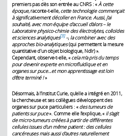
premiers pas dès son entrée au CNRS : «
À cette
époque
, raconte-t-elle,
cette technologie commençait
à significativement décoller en France. Aussi, j'ai
souhaité, avec mon équipe d'accueil d’alors – le
Laboratoire physico-chimie des électrolytes, colloïdes
3
et sciences analytiques
–
, la combiner avec des
approches bio-analytiques
(qui permettent la mesure
quantitative d'un objet biologique, Ndlr) ».
Cependant, observe-t-elle, «
cela m’a pris du temps
pour devenir experte en microfluidique et en
organes sur puce...et mon apprentissage est loin
d’être terminé !
»
Désormais, à l’Institut Curie, qu’elle a intégré en 2011,
la chercheuse et ses collègues développent des
organes sur puce particuliers : «
des tumeurs de
patients sur puce
». Comme elle l’explique, «
il s’agit
de micro-tumeurs créées à partir de différentes
cellules issues d’un même patient : des cellules
cancéreuses mais aussi d’autres naturellement