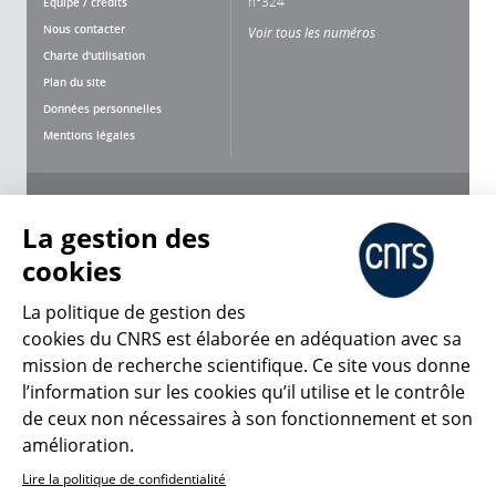
n°324
Équipe / crédits
Nous contacter
Voir tous les numéros
Charte d'utilisation
Plan du site
Données personnelles
Mentions légales
Nous suivre
Partager
La gestion des
cookies
La politique de gestion des
cookies du CNRS est élaborée en adéquation avec sa
mission de recherche scientifique. Ce site vous donne
CNRS Le Mag
l’information sur les cookies qu’il utilise et le contrôle
de ceux non nécessaires à son fonctionnement et son
© 2026, CNRS
amélioration.
Lire la politique de confidentialité
Créer un compte
Se connecter
Accessibilité : non conforme