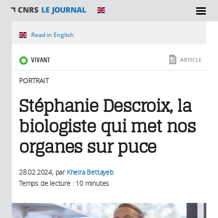
SECTIONS
Vous êtes ici
Read in English
VIVANT
ARTICLE
PORTRAIT
Stéphanie Descroix, la
biologiste qui met nos
organes sur puce
28.02.2024
, par
Kheira Bettayeb
Temps de lecture : 10 minutes