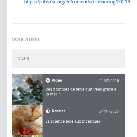
https://pubs.rsc.org/en/content/articlelanding/2021/lc/
(link is external)
VOIR AUSSI
Vivant
Vidéo
24/07/2026
Des pommes de terre cultivées grâce à
la mer ?
Dossier
24/07/2026
La science face aux incendies