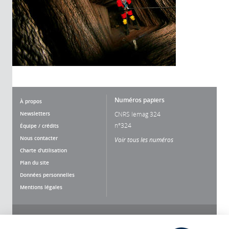
Numéros papiers
À propos
Newsletters
CNRS lemag 324
n°324
Équipe / crédits
Nous contacter
Voir tous les numéros
Charte d'utilisation
Plan du site
Données personnelles
Mentions légales
Nous suivre
Partager