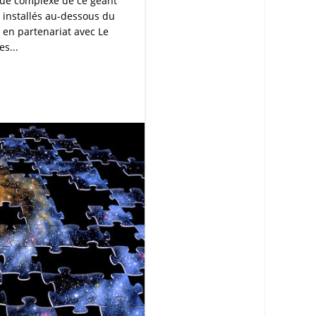
ue complexe de ce géant
e installés au-dessous du
é en partenariat avec Le
s...