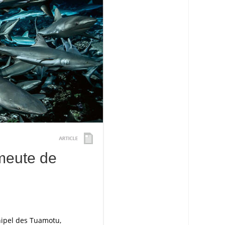
meute de
chipel des Tuamotu,