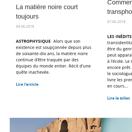
Comment 
La matière noire court
transpho
toujours
07.06.2018
04.06.2018
LES INÉDIT
ASTROPHYSIQUE
Alors que son
transidentit
existence est soupçonnée depuis plus
être du genr
de soixante-dix ans, la matière noire
peut apparaî
continue d’être traquée par des
à l’école. L
équipes du monde entier. Récit d'une
encore prêt.
quête inachevée.
le sociologu
livre les pr
Lire l'article
en cours...
Lire le billet