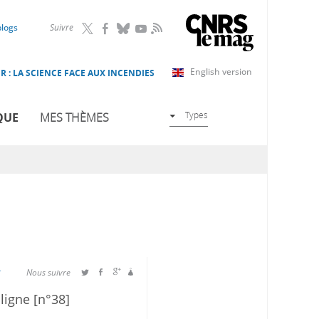
RSS
blogs
Suivre
English version
R : LA SCIENCE FACE AUX INCENDIES
Types
QUE
MES THÈMES
r
Nous suivre
 ligne [n°38]