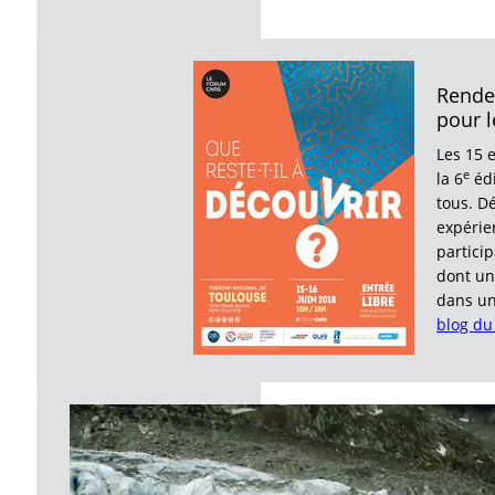
Rende
pour 
Les 15 e
e
la 6
édi
tous. D
expérie
partici
dont un
dans un
blog du