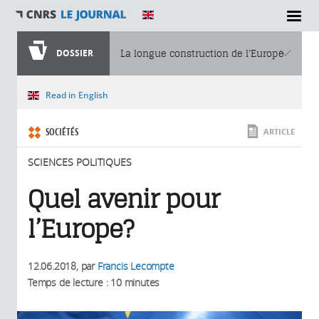
SECTIONS
DOSSIER
La longue construction de l’Europe
Vous êtes ici
Read in English
SOCIÉTÉS
ARTICLE
SCIENCES POLITIQUES
Quel avenir pour
l’Europe?
12.06.2018
, par
Francis Lecompte
Temps de lecture : 10 minutes