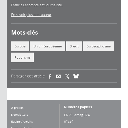
Francis Lecompte est journaliste.
En savoir plus sur l'auteur
Mots-clés
Europe
Union Européenne
Brexit
Euroscepticisme
Populisme
Partager cet article
(link is external)
(link is external)
(link is external)
Numéros papiers
À propos
Newsletters
CNRS lemag 324
n°324
Équipe / crédits