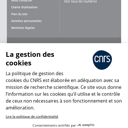
Nous contacter
Voir tous les numéros
Charte d'utilisation
Plan du site
Données personnelles
Mentions légales
Nous suivre
Partager
La gestion des
cookies
La politique de gestion des
cookies du CNRS est élaborée en adéquation avec sa
CNRS Le Mag
mission de recherche scientifique. Ce site vous donne
l’information sur les cookies qu’il utilise et le contrôle
de ceux non nécessaires à son fonctionnement et son
© 2026, CNRS
amélioration.
Lire la politique de confidentialité
Créer un compte
Se connecter
Accessibilité : non conforme
Consentements certifiés par
Gestion des cookies