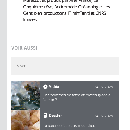
Marescot et produit par Arte France, Le
Cinquième rêve, Andromède Océanologie, Les
Gens bien productions, Filmin’Tahiti et CNRS
Images.
VOIR AUSSI
Vivant
Vidéo
24/07/2026
Des pommes de terre cultivées grâce à
la mer ?
Dossier
24/07/2026
La science face aux incendies