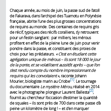
Chaque année, au mois de juin, la passe sud de l’atoll
de Fakarava, dans l’archipel des Tuamotu en Polynésie
française, abrite l’une des plus grosses concentrations
de requins au monde. Des centaines de requins gris
de récif, typiques des récifs coralliens, s’y retrouvent
pour un festin sanglant : par milliers, les mérous
profitent en effet de la pleine lune de juin pour venir
pondre dans la passe, et constituent des proies de
choix pour les prédateurs.
« C’est en étudiant cette
agrégation unique de mérous – ils sont 18 000 le jour
de la ponte, et se volatilisent aussitôt après – que l’on
s’est rendu compte du nombre impressionnant de
requins qui les convoitaient »
, raconte Johann
1
Mourier, biologiste marin au Criobe
. Le tournage
du documentaire
Le mystère Mérou,
réalisé en 2014
2
avec le photographe plongeur Laurent Ballesta
,
fournit au chercheur l’occasion d’estimer la quantité
de squales – ils sont près de 700 dans cette passe d’à
peine un kilomètre de long ! – et d’en marquer