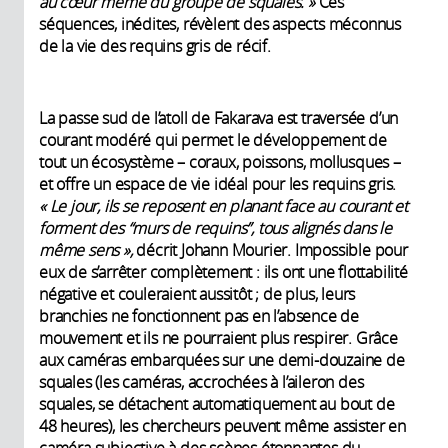
au cœur même du groupe de squales. »
Ces
séquences, inédites, révèlent des aspects méconnus
de la vie des requins gris de récif.
La passe sud de l’atoll de Fakarava est traversée d’un
courant modéré qui permet le développement de
tout un écosystème – coraux, poissons, mollusques –
et offre un espace de vie idéal pour les requins gris.
« Le jour, ils se reposent en planant face au courant et
forment des “murs de requins”, tous alignés dans le
même sens »,
décrit Johann Mourier. Impossible pour
eux de s’arrêter complètement : ils ont une flottabilité
négative et couleraient aussitôt ; de plus, leurs
branchies ne fonctionnent pas en l’absence de
mouvement et ils ne pourraient plus respirer. Grâce
aux caméras embarquées sur une demi-douzaine de
squales (les caméras, accrochées à l’aileron des
squales, se détachent automatiquement au bout de
48 heures), les chercheurs peuvent même assister en
caméra subjective à des scènes étonnantes du