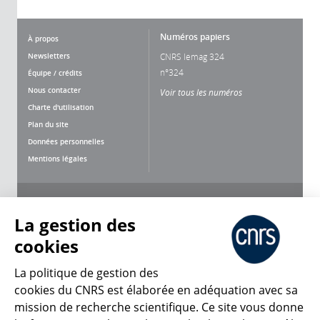
Numéros papiers
À propos
Newsletters
CNRS lemag 324
n°324
Équipe / crédits
Nous contacter
Voir tous les numéros
Charte d'utilisation
Plan du site
Données personnelles
Mentions légales
Nous suivre
Partager
La gestion des
cookies
La politique de gestion des
cookies du CNRS est élaborée en adéquation avec sa
CNRS Le Mag
mission de recherche scientifique. Ce site vous donne