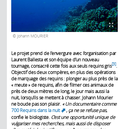
Johann MOURIER
Le projet prend de l’envergure avec l’organisation par
Laurent Ballesta et son équipe d’un nouveau
3
tournage, consacré cette fois aux seuls requins gris
.
Objectif des deux compères, en plus des opérations
de marquage des requins : plonger au plus près de la
« meute » de requins, afin de filmer ces animaux de
près de deux mètres de long, le jour mais aussi la
nuit, lorsqu’ils se mettent à chasser. Johann Mourier
ne boude pas son plaisir.
« Un documentaire comme
700 Requins dans la nuit
, ça ne se refuse pas
,
(link is external)
confie le biologiste.
C’est une opportunité unique de
vulgariser mes recherches, mais aussi de disposer