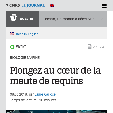
SECTIONS
DOSSIER
L’océan, un monde à découvrir
Vous êtes ici
Read in English
VIVANT
ARTICLE
BIOLOGIE MARINE
Plongez au cœur de la
meute de requins
08.06.2018
, par
Laure Cailloce
Temps de lecture : 10 minutes