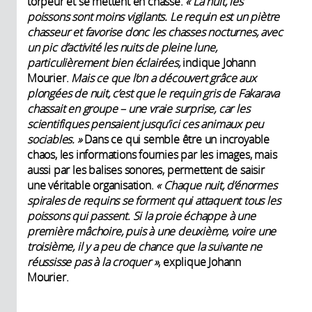
torpeur et se mettent en chasse.
« La nuit, les
poissons sont moins vigilants. Le requin est un piètre
chasseur et favorise donc les chasses nocturnes, avec
un pic d’activité les nuits de pleine lune,
particulièrement bien éclairées,
indique Johann
Mourier.
Mais ce que l’on a découvert grâce aux
plongées de nuit, c’est que le requin gris de Fakarava
chassait en groupe – une vraie surprise, car les
scientifiques pensaient jusqu’ici ces animaux peu
sociables. »
Dans ce qui semble être un incroyable
chaos, les informations fournies par les images, mais
aussi par les balises sonores, permettent de saisir
une véritable organisation.
« Chaque nuit, d’énormes
spirales de requins se forment qui attaquent tous les
poissons qui passent. Si la proie échappe à une
première mâchoire, puis à une deuxième, voire une
troisième, il y a peu de chance que la suivante ne
réussisse pas à la croquer »
, explique Johann
Mourier.