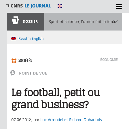
DOSSIER
Sport et science, l’union fait la force
Vous êtes ici
Read in English
ÉCONOMIE
SOCIÉTÉS
POINT DE VUE
Le football, petit ou
grand business?
07.06.2018
, par
Luc Arrondel et Richard Duhautois