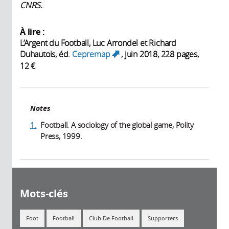
CNRS.
À lire :
L’Argent du Football, Luc Arrondel et Richard
Duhautois, éd.
Cepremap
, juin 2018, 228 pages,
(link is external)
12 €
Notes
1.
Football. A sociology of the global game, Polity
Press, 1999.
Mots-clés
Foot
Football
Club De Football
Supporters