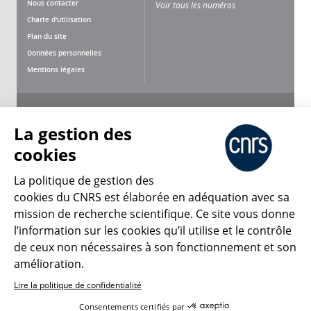
Nous contacter
Voir tous les numéros
Charte d'utilisation
Plan du site
Données personnelles
Mentions légales
Nous suivre
Partager
La gestion des
cookies
La politique de gestion des
cookies du CNRS est élaborée en adéquation avec sa
CNRS Le Mag
mission de recherche scientifique. Ce site vous donne
l’information sur les cookies qu’il utilise et le contrôle
de ceux non nécessaires à son fonctionnement et son
© 2026, CNRS
amélioration.
Lire la politique de confidentialité
Créer un compte
Se connecter
Accessibilité : non conforme
Consentements certifiés par
Gestion des cookies