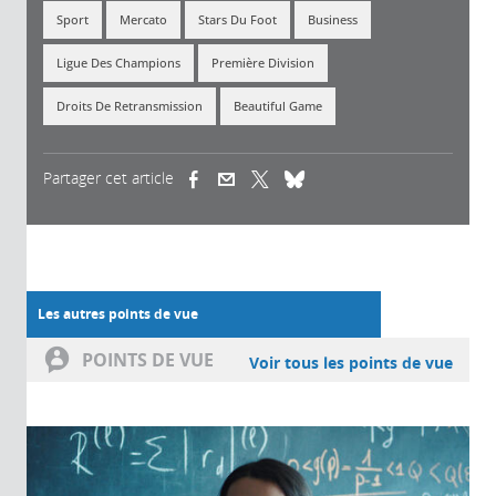
Sport
Mercato
Stars Du Foot
Business
Ligue Des Champions
Première Division
Droits De Retransmission
Beautiful Game
Partager cet article
(link is external)
(link is external)
(link is external)
Les autres points de vue
POINTS DE VUE
Voir tous les points de vue