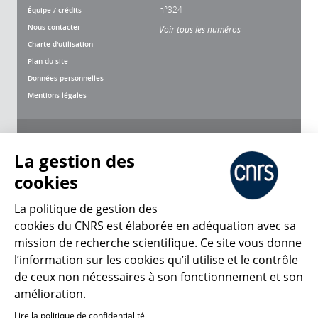
n°324
Équipe / crédits
Nous contacter
Voir tous les numéros
Charte d'utilisation
Plan du site
Données personnelles
Mentions légales
Nous suivre
Partager
La gestion des
cookies
La politique de gestion des
cookies du CNRS est élaborée en adéquation avec sa
mission de recherche scientifique. Ce site vous donne
CNRS Le Mag
l’information sur les cookies qu’il utilise et le contrôle
de ceux non nécessaires à son fonctionnement et son
© 2026, CNRS
amélioration.
Lire la politique de confidentialité