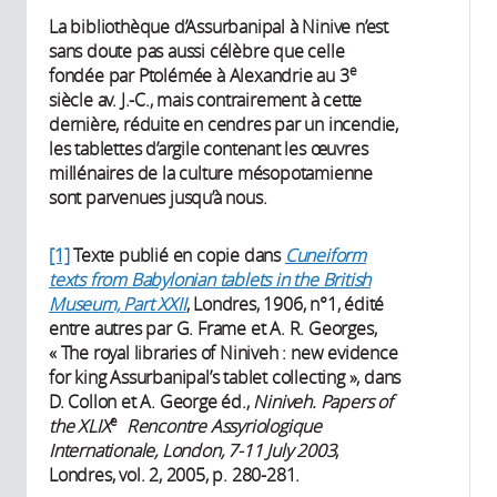
La bibliothèque d’Assurbanipal à Ninive n’est
sans doute pas aussi célèbre que celle
e
fondée par Ptolémée à Alexandrie au 3
siècle av. J.-C., mais contrairement à cette
dernière, réduite en cendres par un incendie,
les tablettes d’argile contenant les œuvres
millénaires de la culture mésopotamienne
sont parvenues jusqu’à nous.
[1]
Texte publié en copie dans
Cuneiform
texts from Babylonian tablets in the British
Museum, Part XXII
, Londres, 1906, n°1, édité
entre autres par G. Frame et A. R. Georges,
« The royal libraries of Niniveh : new evidence
for king Assurbanipal’s tablet collecting », dans
D. Collon et A. George éd.,
Niniveh. Papers of
e
the XLIX
Rencontre Assyriologique
Internationale, London, 7-11 July 2003
,
Londres, vol. 2, 2005, p. 280-281.