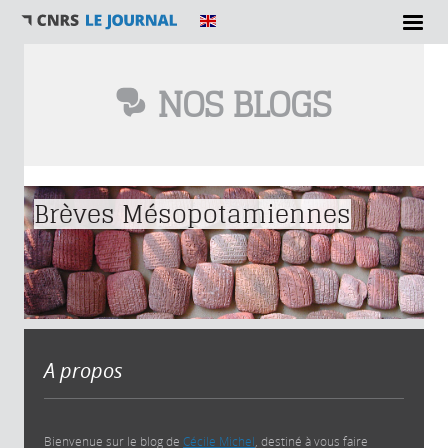
NOS BLOGS
Vous êtes ici
Brèves Mésopotamiennes
A propos
Bienvenue sur le blog de
Cécile Michel
, destiné à vous faire