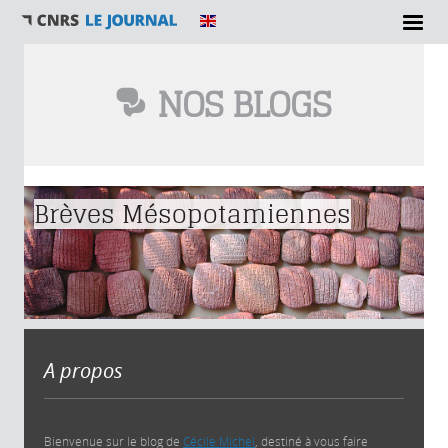
NOS BLOGS
Vous êtes ici
Brèves Mésopotamiennes
A propos
Bienvenue sur le blog de
Cécile Michel
, destiné à vous faire