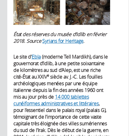
État des réserves du musée d’Idlib en février
2018. Source
Syrians for Heritage
.
Le site d’
Ebla
(moderne Tell Mardikh), dans le
gouvernorat d’Idlib, à une petite soixantaine
de kilomètres au sud d’Alep, est une riche
e
cité-État au XXIV
siècle av. J.-C. Les fouilles
archéologiques menées par une équipe
italienne depuis la fin des années 1960 ont
mis au jour près de
14 000 tablettes
cunéiformes administratives et littéraires
,
pour l’essentiel dans le palais royal (palais G),
témoignant de l’importance de cette vaste
capitale très éloignée des villes sumériennes
du sud de l’Irak. Dès le début de la guerre, en