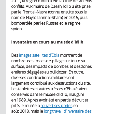
2011, la région d’Idlib a été la cible de violents
conflits. Aux mains de Daesh, Idlib a été prise
par le Front al-Nusra (connu ensuite sous le
nom de Hayat Tahrir al-Sham) en 2015, puis
bombardée par les Russes et le régime
syrien.
Inventaire en cours au musée d'Idlib
Des
images satellites d’Ebla
montrent de
nombreuses fosses de pillage sur toute sa
surface, des impacts de bombes et des zones
entières dégagées au bulldozer. En outre,
diverses constructions militaires ont
largement contribué aux destructions du site.
Les tablettes et autres trésors d’Ebla étaient
conservés dans le musée d’Idlib, inauguré
en 1989. Après avoir été en partie détruit et
pillé, le musée a
rouvert ses portes
en
août 2018, mais le
long travail d’inventaire des