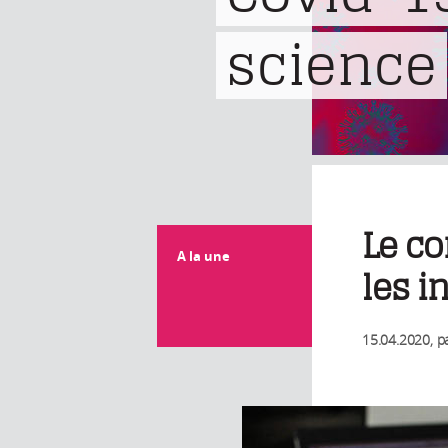
science
Le co
A la une
les i
15.04.2020
, p