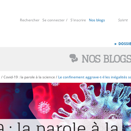
Rechercher
Se connecter
S'inscrire
Nos blogs
Suivre
► DOSSIE
NOS BLOG
s
/
Covid-19 : la parole à la science
/
Le confinement aggrave-t-il les inégalités sc
 : la parole à la