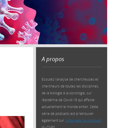
A propos
Ecoutez l'analyse de chercheuses et
chercheurs de toutes les disciplines,
de la biologie à la sociologie, sur
l'épidémie de Covid-19 qui affecte
actuellement le monde entier. Cette
série de podcasts est à retrouver
également sur
cette page Soundcloud
du CNRS.