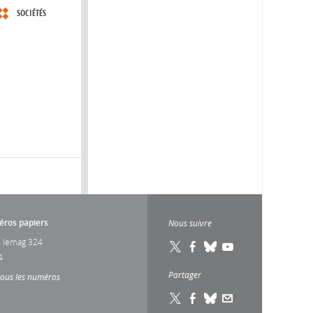
SOCIÉTÉS
ros papiers
Nous suivre
 lemag 324
4
Partager
tous les numéros