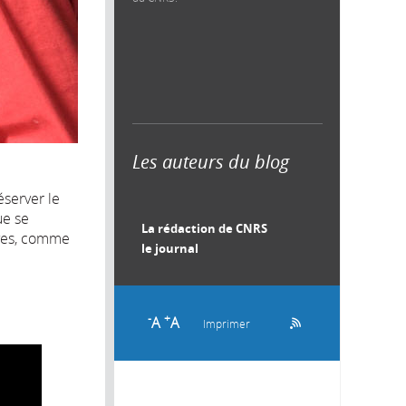
Les auteurs du blog
éserver le
ue se
La rédaction de CNRS
lèves, comme
le journal
-
+
A
A
Imprimer