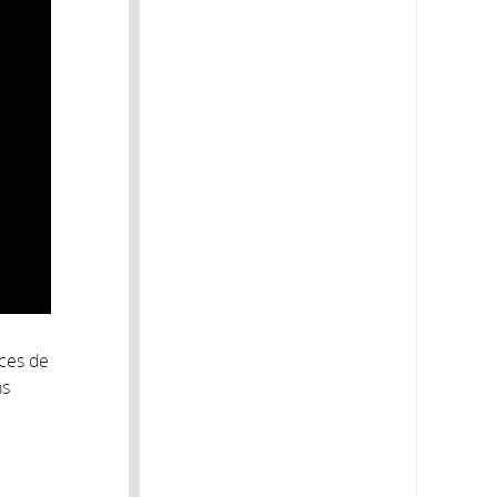
nces de
ns