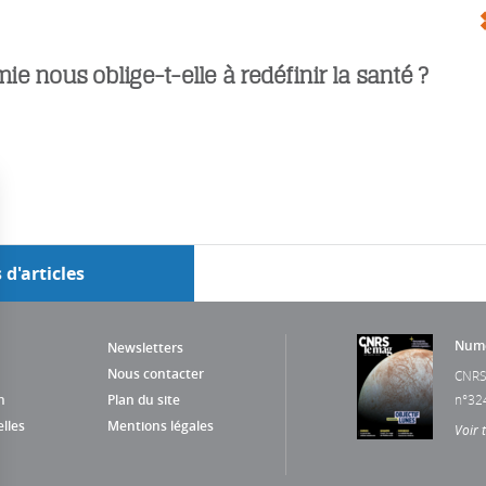
e nous oblige-t-elle à redéfinir la santé ?
 d'articles
Numé
Newsletters
Nous contacter
CNRS
n
Plan du site
n°32
lles
Mentions légales
Voir 