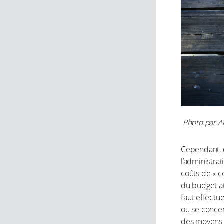
Photo par A
Cependant, d
l’administrat
coûts de « co
du budget at
faut effectu
ou se concen
des moyens i