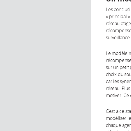
Les conclus
« principal 
réseau d’age
récompenses 
surveillance
Le modèle mo
récompenses 
sur un petit
choix du so
car les syne
réseau. Plus
motiver. Ce
C’est à ce s
modéliser les
chaque agen