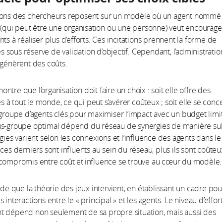
ions des chercheurs reposent sur un modèle où un agent nommé 
» (qui peut être une organisation ou une personne) veut encourage
nts à réaliser plus d’efforts. Ces incitations prennent la forme de
sous réserve de validation d’objectif. Cependant, l’administration
 génèrent des coûts.
ntre que l’organisation doit faire un choix : soit elle offre des
à tout le monde, ce qui peut s’avérer coûteux ; soit elle se conc
 groupe d’agents clés pour maximiser l’impact avec un budget limi
us-groupe optimal dépend du réseau de synergies de manière sub
rgies varient selon les connexions et l’influence des agents dans le
 ces derniers sont influents au sein du réseau, plus ils sont coûteu
 compromis entre coût et influence se trouve au cœur du modèle.
tade que la théorie des jeux intervient, en établissant un cadre pou
 interactions entre le « principal » et les agents. Le niveau d’effor
t dépend non seulement de sa propre situation, mais aussi des