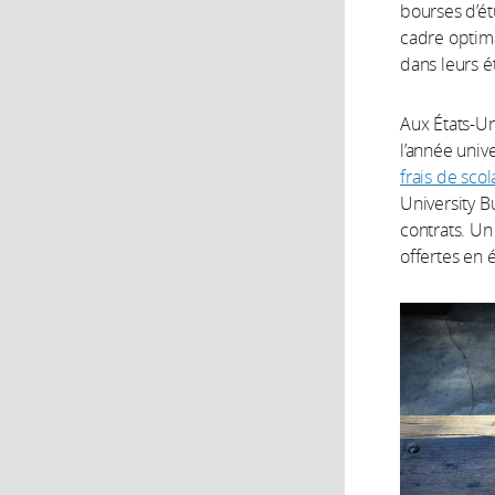
bourses d’ét
cadre optima
dans leurs é
Aux États-Uni
l’année univ
frais de sco
University B
contrats. Un
offertes en 