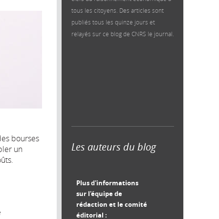
tous les citoyens. Des articles sont
publiés tous les quinze jours et
relayés sur ce blog de CNRS le journal.
 des bourses
Les auteurs du blog
bler un
ûts.
Plus d'informations
sur l'équipe de
rédaction et le comité
e
éditorial :