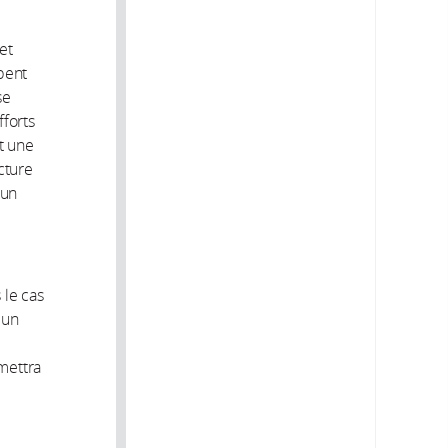
et
pent
se
fforts
nt une
cture
 un
 le cas
 un
mettra