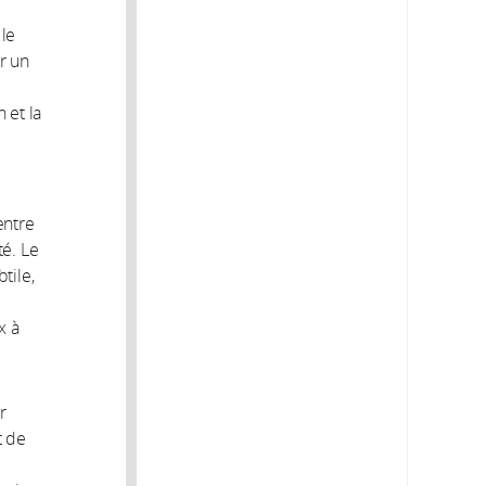
le
r un
 et la
entre
té. Le
tile,
x à
r
t de