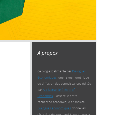
A propos
Ce blog est alimenté par
Dialogues
économiques
, une revue numérique
de diffusion des connaissances éditée
par
Aix-Marseille School of
Economics
. Passerelle entre
recherche académique et société,
Dialogues économiques
donne les
clefs du raisonnement économique à