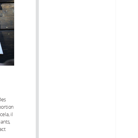
Des
portion
ela, il
ants,
act