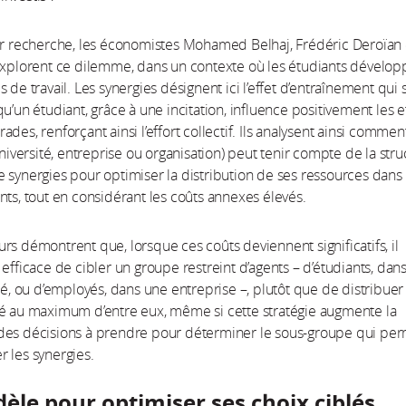
ur recherche, les économistes Mohamed Belhaj, Frédéric Deroïan 
explorent ce dilemme, dans un contexte où les étudiants dévelop
 de travail. Les synergies désignent ici l’effet d’entraînement qui 
u’un étudiant, grâce à une incitation, influence positivement les e
des, renforçant ainsi l’effort collectif. Ils analysent ainsi comme
université, entreprise ou organisation) peut tenir compte de la stru
 synergies pour optimiser la distribution de ses ressources dans
nts, tout en considérant les coûts annexes élevés.
rs démontrent que, lorsque ces coûts deviennent significatifs, il
 efficace de cibler un groupe restreint d’agents – d’étudiants, dans
ité, ou d’employés, dans une entreprise –, plutôt que de distribuer
té au maximum d’entre eux, même si cette stratégie augmente la
des décisions à prendre pour déterminer le sous-groupe qui per
 les synergies.
le pour optimiser ses choix ciblés