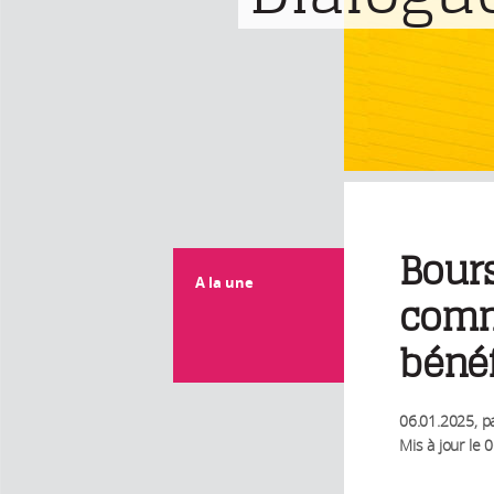
Bours
A la une
comm
bénéf
06.01.2025
, p
Mis à jour le
0