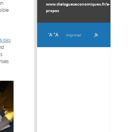
un
www.dialogueseconomiques.fr/a-
sible
propos
-
+
A
A
Imprimer
% des
and
es
enses