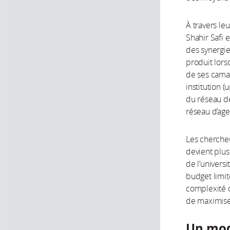
À travers le
Shahir Safi 
des synergies
produit lorsq
de ses camara
institution (
du réseau de
réseau d’age
Les chercheu
devient plus
de l’univers
budget limi
complexité 
de maximiser
Un modè