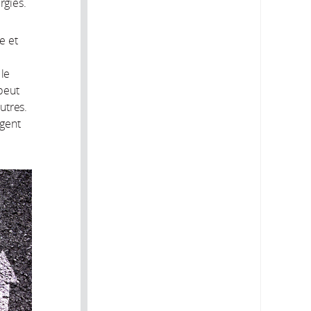
rgies.
e et
 le
peut
utres.
agent