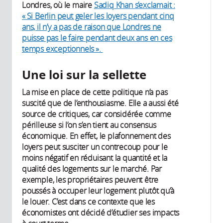
Londres, où le maire
Sadiq Khan s’exclamait :
« Si Berlin peut geler les loyers pendant cinq
ans, il n’y a pas de raison que Londres ne
puisse pas le faire pendant deux ans en ces
temps exceptionnels ».
Une loi sur la sellette
La mise en place de cette politique n’a pas
suscité que de l’enthousiasme. Elle a aussi été
source de critiques, car considérée comme
périlleuse si l’on s’en tient au consensus
économique. En effet, le plafonnement des
loyers peut susciter un contrecoup pour le
moins négatif en réduisant la quantité et la
qualité des logements sur le marché. Par
exemple, les propriétaires peuvent être
poussés à occuper leur logement plutôt qu’à
le louer. C’est dans ce contexte que les
économistes ont décidé d’étudier ses impacts