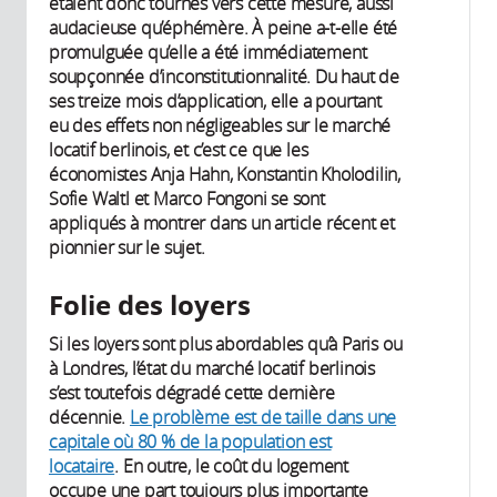
étaient donc tournés vers cette mesure, aussi
audacieuse qu’éphémère. À peine a-t-elle été
promulguée qu’elle a été immédiatement
soupçonnée d’inconstitutionnalité. Du haut de
ses treize mois d’application, elle a pourtant
eu des effets non négligeables sur le marché
locatif berlinois, et c’est ce que les
économistes Anja Hahn, Konstantin Kholodilin,
Sofie Waltl et Marco Fongoni se sont
appliqués à montrer dans un article récent et
pionnier sur le sujet.
Folie des loyers
Si les loyers sont plus abordables qu’à Paris ou
à Londres, l’état du marché locatif berlinois
s’est toutefois dégradé cette dernière
décennie.
Le problème est de taille dans une
capitale où 80 % de la population est
locataire
. En outre, le coût du logement
occupe une part toujours plus importante