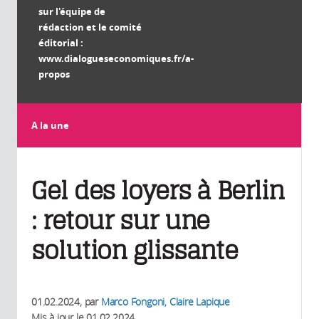
sur l'équipe de
rédaction et le comité
éditorial :
www.dialogueseconomiques.fr/a-
propos
A la une
Gel des loyers à Berlin
: retour sur une
solution glissante
01.02.2024
, par
Marco Fongoni, Claire Lapique
Mis à jour le
01.02.2024