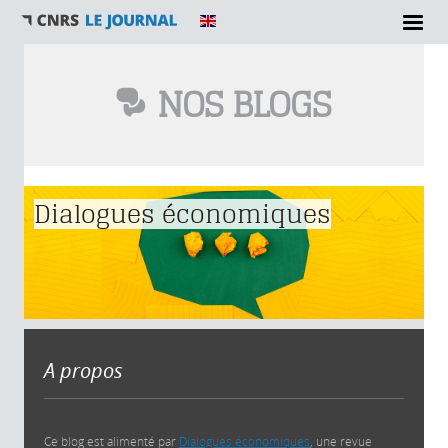
NOS BLOGS
Vous êtes ici
Dialogues économiques
A propos
Ce blog est alimenté par
Dialogues économiques
, une revue