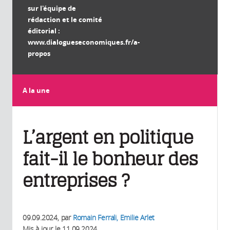
sur l'équipe de
rédaction et le comité
éditorial :
www.dialogueseconomiques.fr/a-
propos
A la une
L’argent en politique
fait-il le bonheur des
entreprises ?
09.09.2024
, par
Romain Ferrali, Emilie Arlet
Mis à jour le
11.09.2024