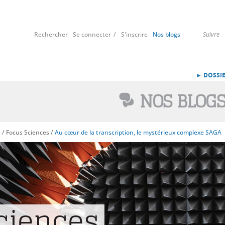
Rechercher
Se connecter
S'inscrire
Nos blogs
Suivre
► DOSSIE
NOS BLOG
s
/
Focus Sciences
/
Au cœur de la transcription, le mystérieux complexe SAGA
ciences