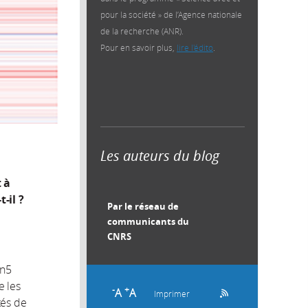
pour la société » de l’Agence nationale
de la recherche (ANR).
Pour en savoir plus,
lire l'édito
.
Les auteurs du blog
 à
-il ?
Par le réseau de
communicants du
.
CNRS
cn5
e les
-
+
A
A
Imprimer
tés de