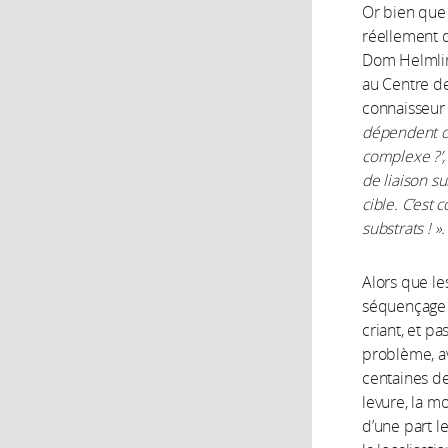
Or bien que
réellement q
Dom Helmling
au Centre de
connaisseu
dépendent de
complexe ?’, 
de liaison su
cible. C’est
substrats ! ».
Alors que le
séquençage e
criant, et p
problème, av
centaines de
levure, la m
d’une part l