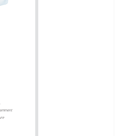
.
fisamment
ure