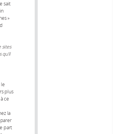
 sait
in
nes »
nd
 sites
 qu’il
 le
rs plus
 à ce
hez la
mparer
e part