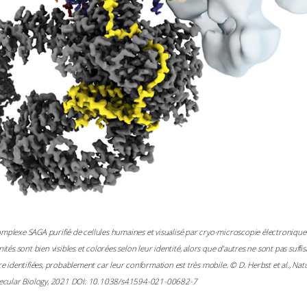
plexe SAGA purifié de cellules humaines et visualisé par cryo-microscopie électronique
ités sont bien visibles et colorées selon leur identité, alors que d’autres ne sont pas suf
e identifiées, probablement car leur conformation est très mobile. © D. Herbst et al., Nat
lecular Biology, 2021 DOI: 10.1038/s41594-021-00682-7