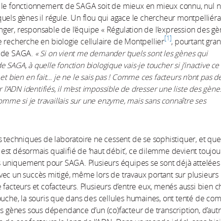
 le fonctionnement de SAGA soit de mieux en mieux connu, nul ne
uels gènes il régule. Un flou qui agace le chercheur montpelliéra
er, responsable de l’équipe « Régulation de l’expression des gè
1
 recherche en biologie cellulaire de Montpellier
, pourtant gra
r de SAGA.
« Si on vient me demander ‘quels sont les gènes qui
 SAGA, à quelle fonction biologique vais-je toucher si j’inactive ce
et bien en fait… je ne le sais pas ! Comme ces facteurs n’ont pas de
r l’ADN identifiés, il m’est impossible de dresser une liste des gènes
 comme si je travaillais sur une enzyme, mais sans connaître ses
s techniques de laboratoire ne cessent de se sophistiquer, et que
st désormais qualifié de ‘haut débit’, ce dilemme devient toujou
as uniquement pour SAGA. Plusieurs équipes se sont déjà attelées
ec un succès mitigé, même lors de travaux portant sur plusieurs
 facteurs et cofacteurs. Plusieurs d’entre eux, menés aussi bien c
ouche, la souris que dans des cellules humaines, ont tenté de co
es gènes sous dépendance d’un (co)facteur de transcription, d’autr