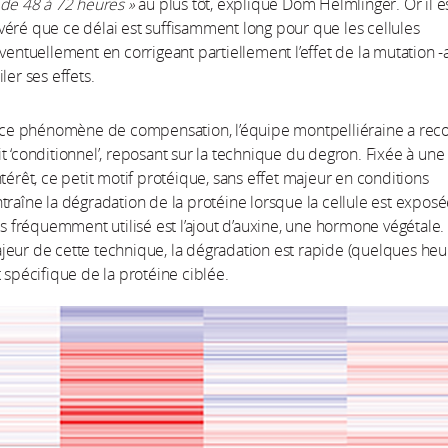
 de 48 à 72 heures »
au plus tôt, explique Dom Helmlinger. Or il e
éré que ce délai est suffisamment long pour que les cellules
éventuellement en corrigeant partiellement l’effet de la mutation -
ler ses effets.
r ce phénomène de compensation, l’équipe montpelliéraine a rec
t ‘conditionnel’, reposant sur la technique du degron. Fixée à une
ntérêt, ce petit motif protéique, sans effet majeur en conditions
traîne la dégradation de la protéine lorsque la cellule est exposé
lus fréquemment utilisé est l’ajout d’auxine, une hormone végétale.
eur de cette technique, la dégradation est rapide (quelques heur
t spécifique de la protéine ciblée.