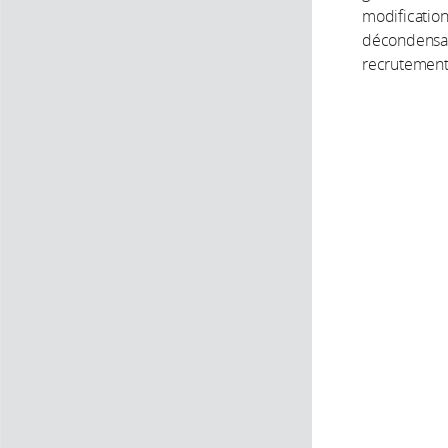
modification
décondensati
recrutement 