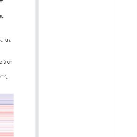
st
au
ouru à
e à un
es),