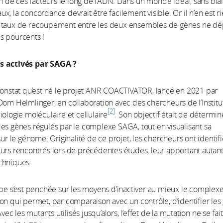
ion de ces facteurs le long de l’ADN. Dans un monde idéal, sans bia
x, la concordance devrait être facilement visible. Or il n’en est ri
 taux de recoupement entre les deux ensembles de gènes ne dé
s pourcents !
s activés par SAGA ?
constat qu’est né le projet ANR COACTIVATOR, lancé en 2021 par
Dom Helmlinger, en collaboration avec des chercheurs de l’Institu
2
iologie moléculaire et cellulaire
. Son objectif était de détermin
es gènes régulés par le complexe SAGA, tout en visualisant sa
sur le génome. Originalité de ce projet, les chercheurs ont identifi
urs rencontrés lors de précédentes études, leur apportant autan
chniques.
ipe s’est penchée sur les moyens d’inactiver au mieux le comple
on qui permet, par comparaison avec un contrôle, d’identifier les
 Avec les mutants utilisés jusqu’alors, l’effet de la mutation ne se fait