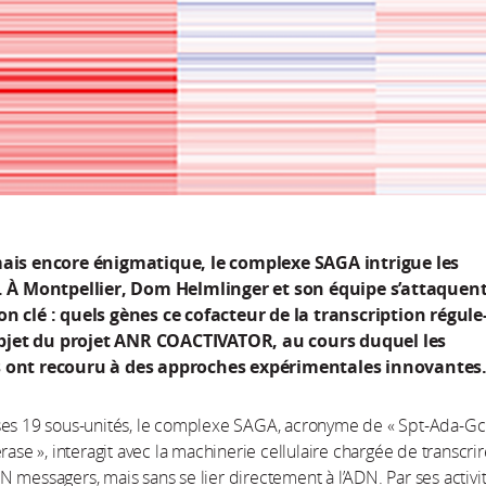
mais encore énigmatique, le complexe SAGA intrigue les
s. À Montpellier, Dom Helmlinger et son équipe s’attaquent
n clé : quels gènes ce cofacteur de la transcription régule-t
’objet du projet ANR COACTIVATOR, au cours duquel les
 ont recouru à des approches expérimentales innovantes
ses 19 sous-unités, le complexe SAGA, acronyme de « Spt-Ada-G
rase », interagit avec la machinerie cellulaire chargée de transcrir
 messagers, mais sans se lier directement à l’ADN. Par ses activi