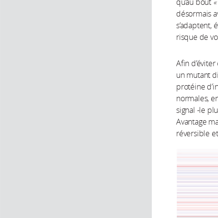
qu’au bout
«
désormais av
s’adaptent, 
risque de voi
Afin d’évite
un mutant di
protéine d’i
normales, en
signal -le p
Avantage maj
réversible e