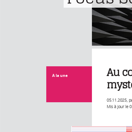
Au cœ
A la une
myst
05.11.2025
, p
Mis à jour le
0