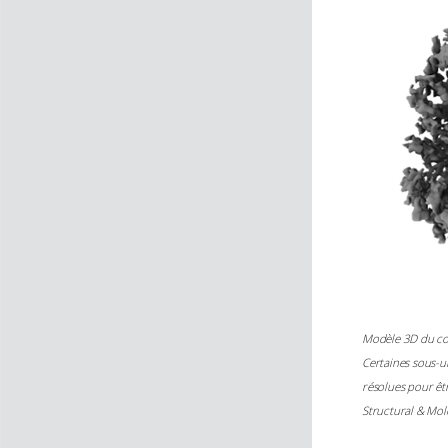
Modèle 3D du com
Certaines sous-un
résolues pour êtr
Structural & Mo