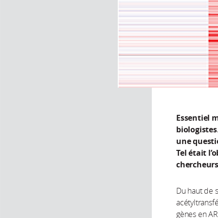
Essentiel 
biologiste
une questio
Tel était l
chercheurs
Du haut de 
acétyltransfé
gènes en ARN