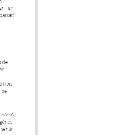
is
en : en
passait
t de
er
é trois
t de
xe SAGA
 gènes
 sentir