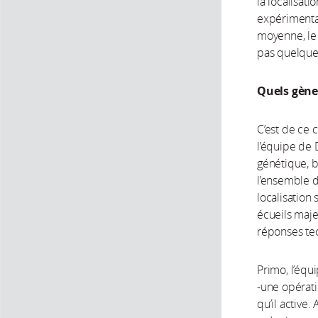
la localisat
expérimentau
moyenne, le
pas quelque
Quels gène
C’est de ce 
l’équipe de 
génétique, b
l’ensemble d
localisation 
écueils maje
réponses te
Primo, l’équ
-une opérati
qu’il active.