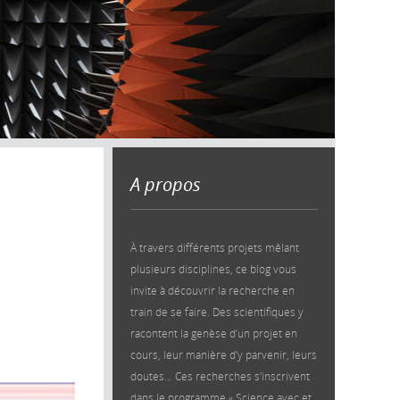
A propos
À travers différents projets mêlant
plusieurs disciplines, ce blog vous
invite à découvrir la recherche en
train de se faire. Des scientifiques y
racontent la genèse d’un projet en
cours, leur manière d’y parvenir, leurs
doutes… Ces recherches s'inscrivent
dans le programme « Science avec et