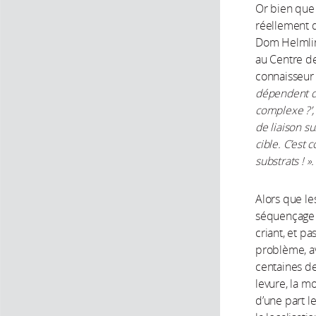
Or bien que
réellement q
Dom Helmling
au Centre de
connaisseu
dépendent de
complexe ?’, 
de liaison su
cible. C’est
substrats ! ».
Alors que le
séquençage e
criant, et p
problème, av
centaines de
levure, la m
d’une part l