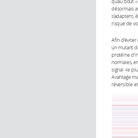
qu’au bout
«
désormais av
s’adaptent, 
risque de voi
Afin d’évite
un mutant di
protéine d’i
normales, en
signal -le p
Avantage maj
réversible e