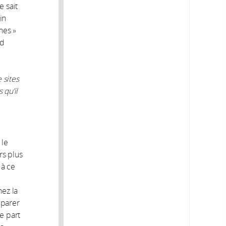
 sait
in
nes »
nd
 sites
 qu’il
 le
rs plus
 à ce
hez la
mparer
e part