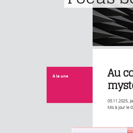
Au cœ
A la une
myst
05.11.2025
, p
Mis à jour le
0