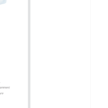
.
fisamment
ure