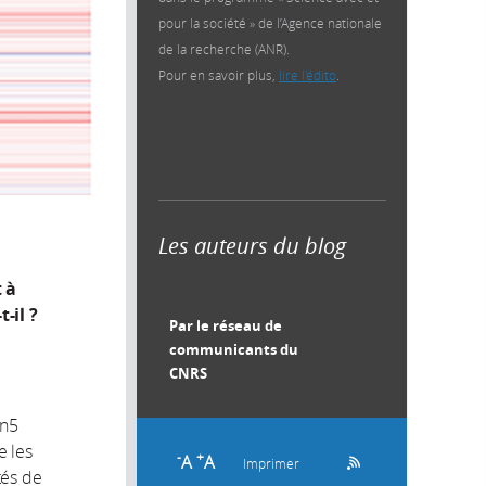
pour la société » de l’Agence nationale
de la recherche (ANR).
Pour en savoir plus,
lire l'édito
.
Les auteurs du blog
 à
-il ?
Par le réseau de
communicants du
.
CNRS
cn5
e les
-
+
A
A
Imprimer
tés de