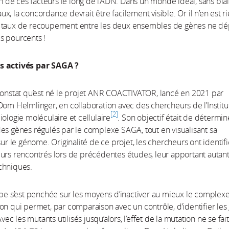
ion de ces facteurs le long de l’ADN. Dans un monde idéal, sans bia
x, la concordance devrait être facilement visible. Or il n’en est ri
 taux de recoupement entre les deux ensembles de gènes ne dé
s pourcents !
s activés par SAGA ?
constat qu’est né le projet ANR COACTIVATOR, lancé en 2021 par
Dom Helmlinger, en collaboration avec des chercheurs de l’Institu
2
iologie moléculaire et cellulaire
. Son objectif était de détermin
es gènes régulés par le complexe SAGA, tout en visualisant sa
sur le génome. Originalité de ce projet, les chercheurs ont identifi
urs rencontrés lors de précédentes études, leur apportant autan
chniques.
ipe s’est penchée sur les moyens d’inactiver au mieux le comple
on qui permet, par comparaison avec un contrôle, d’identifier les
 Avec les mutants utilisés jusqu’alors, l’effet de la mutation ne se fait