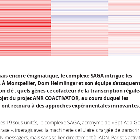
mais encore énigmatique, le complexe SAGA intrigue les
s. À Montpellier, Dom Helmlinger et son équipe s’attaquent
n clé : quels gènes ce cofacteur de la transcription régule-t
’objet du projet ANR COACTIVATOR, au cours duquel les
 ont recouru à des approches expérimentales innovantes
ses 19 sous-unités, le complexe SAGA, acronyme de « Spt-Ada-G
rase », interagit avec la machinerie cellulaire chargée de transcrir
 messagers, mais sans se lier directement à l’ADN. Par ses activi