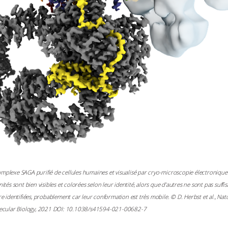
plexe SAGA purifié de cellules humaines et visualisé par cryo-microscopie électronique
ités sont bien visibles et colorées selon leur identité, alors que d’autres ne sont pas suf
e identifiées, probablement car leur conformation est très mobile. © D. Herbst et al., Nat
lecular Biology, 2021 DOI: 10.1038/s41594-021-00682-7