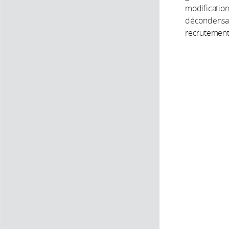
modification
décondensati
recrutement 