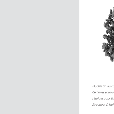
Modèle 3D du com
Certaines sous-un
résolues pour êtr
Structural & Mo