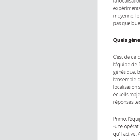
la localisat
expérimentau
moyenne, le
pas quelque
Quels gène
C’est de ce 
l’équipe de 
génétique, b
l’ensemble d
localisation 
écueils maje
réponses te
Primo, l’équ
-une opérati
qu’il active.