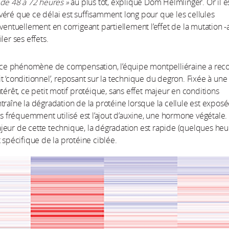
 de 48 à 72 heures »
au plus tôt, explique Dom Helmlinger. Or il e
éré que ce délai est suffisamment long pour que les cellules
éventuellement en corrigeant partiellement l’effet de la mutation -
ler ses effets.
r ce phénomène de compensation, l’équipe montpelliéraine a rec
t ‘conditionnel’, reposant sur la technique du degron. Fixée à une
ntérêt, ce petit motif protéique, sans effet majeur en conditions
traîne la dégradation de la protéine lorsque la cellule est exposé
lus fréquemment utilisé est l’ajout d’auxine, une hormone végétale.
eur de cette technique, la dégradation est rapide (quelques heur
t spécifique de la protéine ciblée.