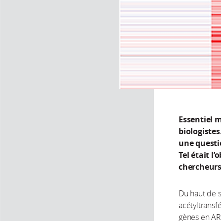
Essentiel 
biologiste
une questio
Tel était l
chercheurs
Du haut de 
acétyltransfé
gènes en ARN