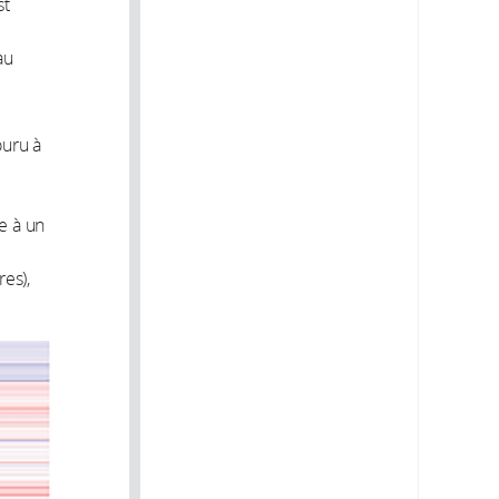
st
au
ouru à
e à un
es),