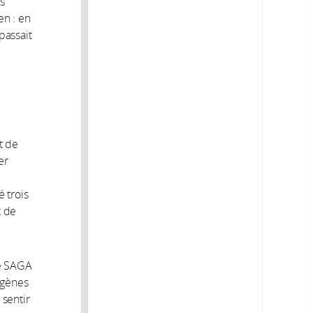
is
en : en
passait
t de
er
é trois
t de
xe SAGA
 gènes
 sentir