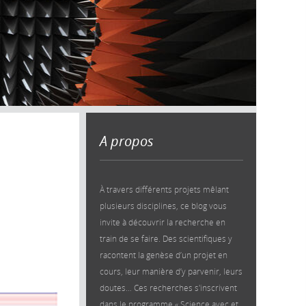
A propos
À travers différents projets mêlant
plusieurs disciplines, ce blog vous
invite à découvrir la recherche en
train de se faire. Des scientifiques y
racontent la genèse d’un projet en
cours, leur manière d’y parvenir, leurs
doutes… Ces recherches s'inscrivent
dans le programme « Science avec et