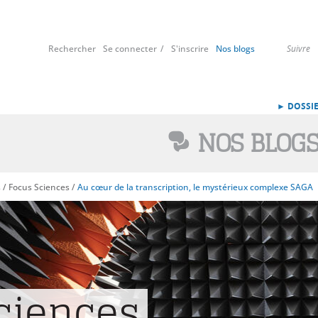
Rechercher
Se connecter
S'inscrire
Nos blogs
Suivre
► DOSSIE
NOS BLOG
s
/
Focus Sciences
/
Au cœur de la transcription, le mystérieux complexe SAGA
ciences