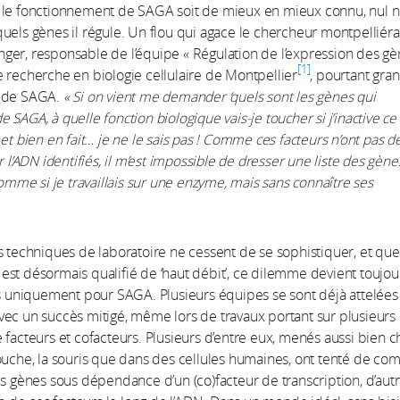
 le fonctionnement de SAGA soit de mieux en mieux connu, nul ne
uels gènes il régule. Un flou qui agace le chercheur montpelliéra
er, responsable de l’équipe « Régulation de l’expression des gè
1
 recherche en biologie cellulaire de Montpellier
, pourtant gra
r de SAGA.
« Si on vient me demander ‘quels sont les gènes qui
 SAGA, à quelle fonction biologique vais-je toucher si j’inactive ce
et bien en fait… je ne le sais pas ! Comme ces facteurs n’ont pas de
r l’ADN identifiés, il m’est impossible de dresser une liste des gènes
 comme si je travaillais sur une enzyme, mais sans connaître ses
s techniques de laboratoire ne cessent de se sophistiquer, et que
st désormais qualifié de ‘haut débit’, ce dilemme devient toujou
as uniquement pour SAGA. Plusieurs équipes se sont déjà attelées
ec un succès mitigé, même lors de travaux portant sur plusieurs
 facteurs et cofacteurs. Plusieurs d’entre eux, menés aussi bien c
ouche, la souris que dans des cellules humaines, ont tenté de co
es gènes sous dépendance d’un (co)facteur de transcription, d’autr