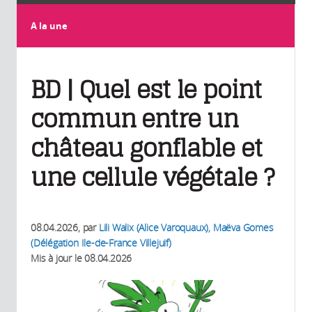
A la une
BD | Quel est le point
commun entre un
château gonflable et
une cellule végétale ?
08.04.2026
, par
Lili Walix (Alice Varoquaux), Maëva Gomes
(Délégation Ile-de-France Villejuif)
Mis à jour le
08.04.2026