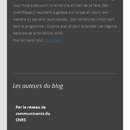
vous invite à découvrir la recherche en train de se faire. Des
scientifiques y racontent la genèse d’un projet en cours, leur
manière d’y parvenir, leurs doutes… Ces recherches s'inscrivent
dans le programme « Science avec et pour la société » de l’Agence
nationale de la recherche (ANR).
Pour en savoir plus,
lire l'édito
.
Les auteurs du blog
Par le réseau de
communicants du
CNRS