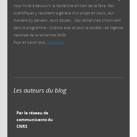
vous invite à découvrir la recherche en train de se faire. Des
scientifiques y racontent la genèse d’un projet en cours, leur
manière d’y parvenir, leurs doutes… Ces recherches s'inscrivent
dans le programme « Science avec et pour la société » de l’Agence
nationale de la recherche (ANR).
Pour en savoir plus,
lire l'édito
.
Les auteurs du blog
Par le réseau de
communicants du
CNRS