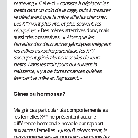
retrieving
». Celle-ci
« consiste à déplacer les
petits dans un coin de la cage, puis à mesurer
le délai avant que la mère aille les chercher.
Les X*Y vont plus vite, et plus souvent, les
récupérer.
» Des mères attentives donc, mais
aussi très possessives : «
Alors que les
femelles des deux autres génotypes intègrent
les mâles aux soins parentaux, les X*Y
s’occupent généralement seules de leurs
petits. Dans les trois jours qui suivent la
naissance, il y a de fortes chances qu’elles
évincent le mâle en l’agressant.
»
Gènes ou hormones ?
Malgré ces particularités comportementales,
les femelles X*Y ne présentent aucune
différence hormonale notable par rapport
aux autres femelles.
« Jusqu’à récemment, le
dimorphisme sexuel, qui regroupe toutes les