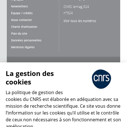
Newsletters
CNRS lemag 324
n°324
Équipe / crédits
Nous contacter
Voir tous les numéros
Charte d'utilisation
Plan du site
Données personnelles
Mentions légales
Nous suivre
Partager
La gestion des
cookies
La politique de gestion des
cookies du CNRS est élaborée en adéquation avec sa
mission de recherche scientifique. Ce site vous donne
CNRS Le Mag
l’information sur les cookies qu’il utilise et le contrôle
de ceux non nécessaires à son fonctionnement et son
© 2026, CNRS
amélioration.