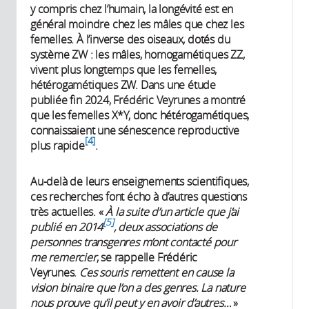
y compris chez l’humain, la longévité est en
général moindre chez les mâles que chez les
femelles. À l’inverse des oiseaux, dotés du
système ZW : les mâles, homogamétiques ZZ,
vivent plus longtemps que les femelles,
hétérogamétiques ZW. Dans une étude
publiée fin 2024, Frédéric Veyrunes a montré
que les femelles X*Y, donc hétérogamétiques,
connaissaient une sénescence reproductive
4
plus rapide
.
Au-delà de leurs enseignements scientifiques,
ces recherches font écho à d’autres questions
très actuelles. «
À la suite d’un article que j’ai
5
publié en 2014
, deux associations de
personnes transgenres m’ont contacté pour
me remercier
, se rappelle Frédéric
Veyrunes.
Ces souris remettent en cause la
vision binaire que l’on a des genres. La nature
nous prouve qu’il peut y en avoir d’autres…
»