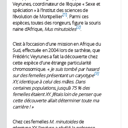
Veyrunes, coordinateur de l’équipe « Sexe et
spéciation » à l’Institut des sciences de
1
l’évolution de Montpellier
. Parmi ces
espèces, toutes des rongeurs, figure la souris
2
naine d’Afrique,
Mus minutoides
.
C’est à l’occasion d’une mission en Afrique du
Sud, effectuée en 2004 lors de sa thèse, que
Frédéric Veyrunes a fait la découverte chez
cette espèce d’une étrange particularité
chromosomique. «
Je suis tombé par hasard
3
sur des femelles présentant un caryotype
XY, identique à celui des mâles. Dans
certaines populations, jusqu’à 75 % des
femelles étaient XY. J’étais loin de penser que
cette découverte allait déterminer toute ma
carrière ! »
Chez ces femelles
M. minutoides
de
génotype XY, l’analyse a révélé la présence