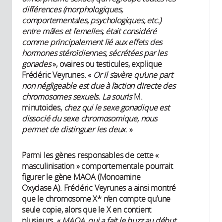
différences (morphologiques,
comportementales, psychologiques, etc.)
entre mâles et femelles, était considéré
comme principalement lié aux effets des
hormones stéroïdiennes, sécrétées par les
gonades
», ovaires ou testicules, explique
Frédéric Veyrunes. «
Or il s’avère qu’une part
non négligeable est due à l’action directe des
chromosomes sexuels. La souris
M.
minutoides,
chez qui le sexe gonadique est
dissocié du sexe chromosomique, nous
permet de distinguer les deux
. »
Parmi les gènes responsables de cette «
masculinisation » comportementale pourrait
figurer le gène MAOA (Monoamine
Oxydase A). Frédéric Veyrunes a ainsi montré
que le chromosome X* n’en compte qu’une
seule copie, alors que le X en contient
plusieurs. «
MAOA, qui a fait le buzz au début