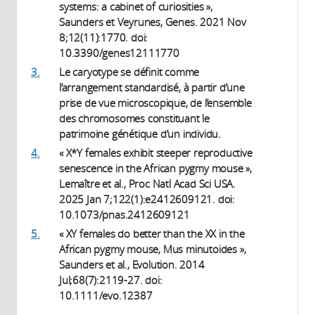
systems: a cabinet of curiosities »,
Saunders et Veyrunes, Genes. 2021 Nov
8;12(11):1770. doi:
10.3390/genes12111770
3.
Le caryotype se définit comme
l’arrangement standardisé, à partir d’une
prise de vue microscopique, de l’ensemble
des chromosomes constituant le
patrimoine génétique d’un individu.
4.
« X*Y females exhibit steeper reproductive
senescence in the African pygmy mouse »,
Lemaître et al., Proc Natl Acad Sci USA.
2025 Jan 7;122(1):e2412609121. doi:
10.1073/pnas.2412609121
5.
« XY females do better than the XX in the
African pygmy mouse, Mus minutoides »,
Saunders et al., Evolution. 2014
Jul;68(7):2119-27. doi:
10.1111/evo.12387