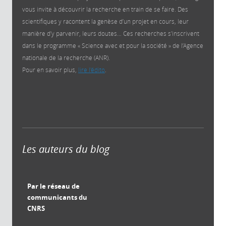
vous invite à découvrir la recherche en train de se faire. Des
scientifiques y racontent la genèse d’un projet en cours, leur
manière d’y parvenir, leurs doutes… Ces recherches s'inscrivent
dans le programme « Science avec et pour la société » de l’Agence
nationale de la recherche (ANR).
Pour en savoir plus,
lire l'édito
.
Les auteurs du blog
Par le réseau de
communicants du
CNRS