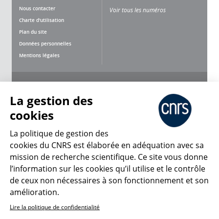
Nous contacter
Voir tous les numéros
Charte d'utilisation
Plan du site
Données personnelles
Mentions légales
Nous suivre
Partager
La gestion des
cookies
La politique de gestion des
cookies du CNRS est élaborée en adéquation avec sa
mission de recherche scientifique. Ce site vous donne
CNRS Le Mag
l’information sur les cookies qu’il utilise et le contrôle
de ceux non nécessaires à son fonctionnement et son
© 2026, CNRS
amélioration.
Lire la politique de confidentialité
Créer un compte
Se connecter
Accessibilité : non conforme