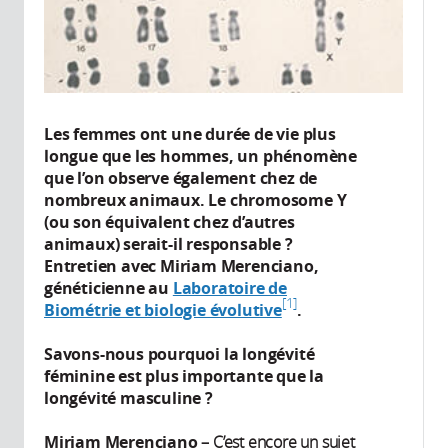
Les femmes ont une durée de vie plus
longue que les hommes, un phénomène
que l’on observe également chez de
nombreux animaux. Le chromosome Y
(ou son équivalent chez d’autres
animaux) serait-il responsable ?
Entretien avec Miriam Merenciano,
généticienne au
Laboratoire de
1
Biométrie et biologie évolutive
.
Savons-nous pourquoi la longévité
féminine est plus importante que la
longévité masculine ?
Miriam Merenciano
– C’est encore un sujet