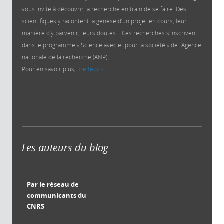
vous invite à découvrir la recherche en train de se faire. Des
scientifiques y racontent la genèse d’un projet en cours, leur
manière d’y parvenir, leurs doutes… Ces recherches s'inscrivent
dans le programme « Science avec et pour la société » de l’Agence
nationale de la recherche (ANR).
Pour en savoir plus,
lire l'édito
.
Les auteurs du blog
Par le réseau de
communicants du
CNRS