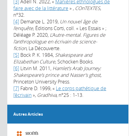
[3]
Adell N. 2022, «
Manières ethnologues de
faire avec de la littérature
» ,
COnTEXTES
,
n°32.
[4]
Demanze L. 2019,
Un nouvel âge de
l’enquête
, Éditions Corti, coll. « Les Essais » ;
Déléage P. 2020,
L’Autre-mental. Figures de
l’anthropologue en écrivain de science-
fiction
, La Découverte.
[5]
Bock P. K. 1984,
Shakespeare and
Elizabethan Culture
, Schocken Books.
[6]
Litvin M. 2011,
Hamlet’s Arab Journey:
Shakespeare’s prince and Nasser’s ghost,
Princeton University Press.
[7]
Fabre D. 1999, «
Le corps pathétique de
l’écrivain
»,
Gradhiva
, n°25 : 1-13.
Autres Articles
SOCIÉTÉS