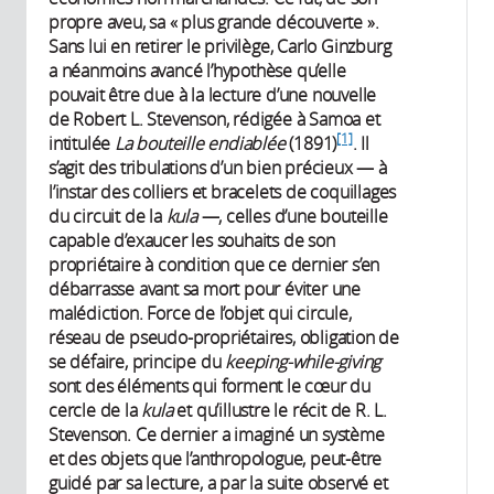
propre aveu, sa « plus grande découverte ».
Sans lui en retirer le privilège, Carlo Ginzburg
a néanmoins avancé l’hypothèse qu’elle
pouvait être due à la lecture d’une nouvelle
de Robert L. Stevenson, rédigée à Samoa et
[1]
intitulée
La bouteille endiablée
(1891)
. Il
s’agit des tribulations d’un bien précieux — à
l’instar des colliers et bracelets de coquillages
du circuit de la
kula
—, celles d’une bouteille
capable d’exaucer les souhaits de son
propriétaire à condition que ce dernier s’en
débarrasse avant sa mort pour éviter une
malédiction. Force de l’objet qui circule,
réseau de pseudo-propriétaires, obligation de
se défaire, principe du
keeping-while-giving
sont des éléments qui forment le cœur du
cercle de la
kula
et qu’illustre le récit de R. L.
Stevenson. Ce dernier a imaginé un système
et des objets que l’anthropologue, peut-être
guidé par sa lecture, a par la suite observé et